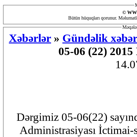
M
© WW
Bütün hüquqları qorunur. Məlumatlar
Məqələn
Xəbərlər
»
Gündəlik xəbər
05-06 (22) 2015
14.0
Dərgimiz 05-06(22) sayın
Administrasiyası İctimai-s