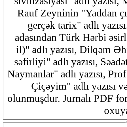
sivilizasiyası" adlı yazıs
Rauf Zeyninin "Yaddan çı
gerçək tarix" adlı yaz
adasından Türk Hərbi əsirlə
il)" adlı yazısı, Dilqəm
səfirliyi" adlı yazısı, Səa
Naymanlar" adlı yazısı, Pr
Çiçəyim" adlı yazısı və
olunmuşdur. Jurnalı PDF f
oxuya