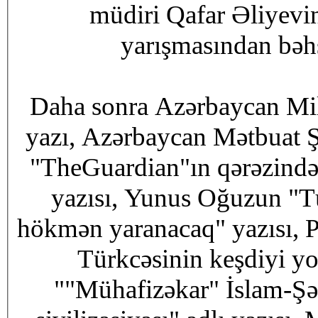
müdiri Qafar Əliyevi
yarışmasından bəhs 
Daha sonra Azərbaycan Milli
yazı, Azərbaycan Mətbuat Şurası
"TheGuardian"ın qərəzindən
yazısı, Yunus Oğuzun "Türk dövlətlərinin iqtisadi birliyi
hökmən yaranacaq" yazısı, P
Türkcəsinin keşdiyi yo
""Mühafizəkar" İslam-Şər