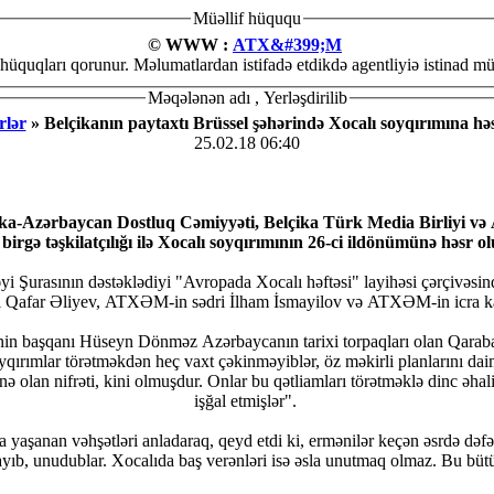
Müəllif hüququ
© WWW :
ATX&#399;M
hüquqları qorunur. Məlumatlardan istifadə etdikdə agentliyiə istinad müt
Məqələnən adı , Yerləşdirilib
rlər
» Belçikanın paytaxtı Brüssel şəhərində Xocalı soyqırımına hə
25.02.18 06:40
çika-Azərbaycan Dostluq Cəmiyyəti, Belçika Türk Media Birliyi və 
gə təşkilatçılığı ilə Xocalı soyqırımının 26-ci ildönümünə həsr ol
i Şurasının dəstəklədiyi "Avropada Xocalı həftəsi" layihəsi çərçivəsi
i Qafar Əliyev, ATXƏM-in sədri İlham İsmayilov və ATXƏM-in icra katibi
inin başqanı Hüseyn Dönməz Azərbaycanın tarixi torpaqları olan Qarabağ
ar törətməkdən heç vaxt çəkinməyiblər, öz məkirli planlarını daima həyata keçiriblə
rasında qorxu yaratmış, daha sonra tarixi Azərbaycan torpaqlarını
işğal etmişlər".
yaşanan vəhşətləri anladaraq, qeyd etdi ki, ermənilər keçən əsrdə dəfəl
ayıb, unudublar. Xocalıda baş verənləri isə əsla unutmaq olmaz. Bu bütün