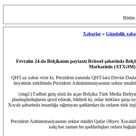
Bütün 
Xəbərlər
»
Gündəlik xəbə
Fevralın 24-də Belçikanın paytaxtı Brüssel şəhərində Bel
Mərkəzinin (ATXƏM) bir
QHT.az xəbər verir ki, Prezident yanında QHT-lərə Dövlət Dəstəy
heyətinin tərkibində Prezident Administrasiyasının sektor mudir
{img1}Tədbiri giriş sözü ilə açan Belçika Türk Media Birliy
planlaşdırdıqlarını qeyd edərək, bildirdi ki, onlar türklərə qarşı soyqırıml
Xocalı şəhərində insanlığa sığmayan qətliamları da onların türk irqinə olan nifrəti, kini olmuşdur. Onlar bu qətliamları törətməklə dinc əhali a
Prezident Adminstrasiyasının sektor müdiri Qafar Əliyev Xocalıda 
xalq hər zaman bu qəddarlıqları onlara bağışl