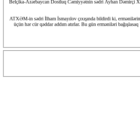
Belçika-Azərbaycan Dostluq Cəmiyyətnin sədri Ayhan Dəmirçi Xocal
ATXƏM-in sədri İlham İsmayılov çıxışında bildirdi ki, ermənilərin
üçün hər cür qəddar addım atırlar. Bu gün erməniləri bağışlasaq b