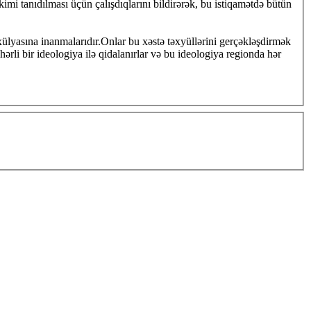
 tanıdılması üçün çalışdıqlarını bildirərək, bu istiqamətdə bütün
ülyasına inanmalarıdır.Onlar bu xəstə təxyüllərini gerçəkləşdirmək
ərli bir ideologiya ilə qidalanırlar və bu ideologiya regionda hər