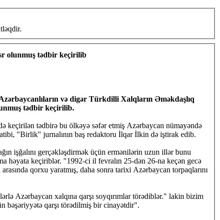
ləqdir.
sr olunmuş tədbir keçirilib
Azərbaycanlıların və digər Türkdilli Xalqların Əməkdaşlıq
unmuş tədbir keçirilib.
ndə keçirilən tədbirə bu ölkəyə səfər etmiş Azərbaycan nümayəndə
, "Birlik" jurnalının baş redaktoru İlqar İlkin də iştirak edib.
ın işğalını gerçəkləşdirmək üçün ermənilərin uzun illər bunu
r. "1992-ci il fevralın 25-dən 26-na keçən gecə
ərlə Azərbaycan xalqına qarşı soyqırımlar törədiblər." lakin bizim
 bəşəriyyətə qarşı törədilmiş bir cinayətdir".