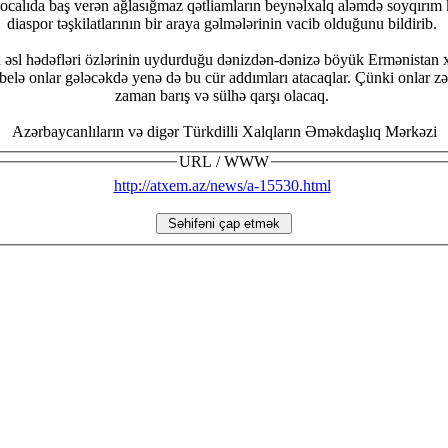
ıda baş verən ağlasığmaz qətliamların beynəlxalq aləmdə soyqırım kimi
diaspor təşkilatlarının bir araya gəlmələrinin vacib olduğunu bildirib.
 əsl hədəfləri özlərinin uydurduğu dənizdən-dənizə böyük Ermənistan x
elə onlar gələcəkdə yenə də bu cür addımları atacaqlar. Çünki onlar zəh
zaman barış və sülhə qarşı olacaq.
Azərbaycanlıların və digər Türkdilli Xalqların Əməkdaşlıq Mərkəzi
URL / WWW
http://atxem.az/news/a-15530.html