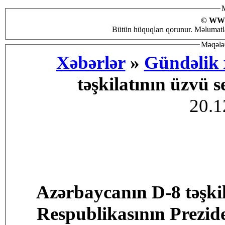
M
© WW
Bütün hüquqları qorunur. Məlumatlar
Məqələn
Xəbərlər
»
Gündəlik 
təşkilatının üzvü s
20.1
Azərbaycanın D-8 təşki
Respublikasının Prezide