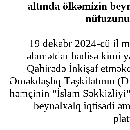
altında ölkəmizin bey
nüfuzunun
19 dekabr 2024-cü il mü
əlamətdar hadisə kimi y
Qahirədə İnkişaf etməkd
Əməkdaşlıq Təşkilatının (D-
həmçinin "İslam Səkkizliyi" 
beynəlxalq iqtisadi əm
pla