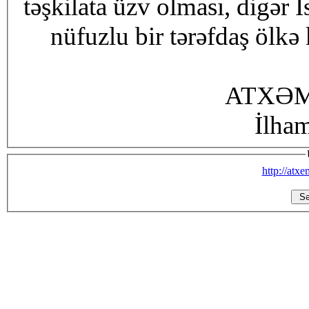
təşkilata üzv olması, digər 
nüfuzlu bir tərəfdaş ölkə
ATXƏM 
İlha
http://atx