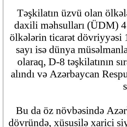
Təşkilatın üzvü olan ölkəl
daxili məhsulları (ÜDM) 4 
ölkələrin ticarət dövriyyəsi 
sayı isə dünya müsəlmanlar
olaraq, D-8 təşkilatının sı
alındı və Azərbaycan Respub
s
Bu da öz növbəsində Azər
dövründə, xüsusilə xarici si