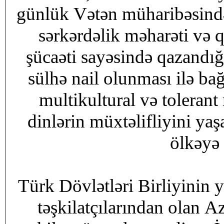
günlük Vətən müharibəsind
sərkərdəlik məharəti və 
şücaəti sayəsində qazandı
sülhə nail olunması ilə ba
multikultural və toleran
dinlərin müxtəlifliyini yaş
ölkəyə 
Türk Dövlətləri Birliyinin 
təşkilatçılarından olan A