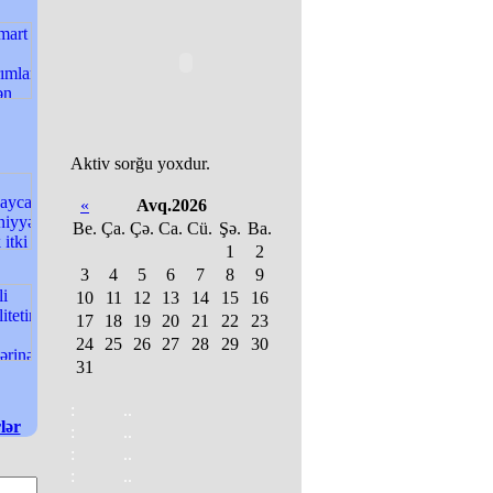
Aktiv sorğu yoxdur.
«
Avq.2026
Be.
Ça.
Çə.
Ca.
Cü.
Şə.
Ba.
1
2
3
4
5
6
7
8
9
10
11
12
13
14
15
16
17
18
19
20
21
22
23
24
25
26
27
28
29
30
31
:
..
lər
:
..
:
..
:
..