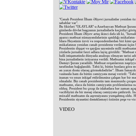
"Cənab Prezident İlham Əliyevi jurnalistlər yenidən öz
səbəblər var".
Bu fikirləri "OLAYLAR"-a Azərbaycan Mətbuat Şurasın
günlərdə dövlət başçısının jurnalistlərlə keçirdiyi gör
Prezidenti İlham Əliyev artıq ikinci dəfə idi ki, "Jurna
aparıcı mətbuat nümayəndələrinin qatıldığı mükafatı
İdarə Heyətinin üzvü və respondentlərdən biri kimi qat
mükafatının yenidən cənab prezidentə verilməsi üçün b
Prezidentin diqqət və qayğısı sayəsində milli mətbuatın
yüzlərlə jurnalist fəxri adlara layiq görüldü: "Mətbua
həlli istiqamətində dünyada analoqu olmayan tarixi add
bina jurnalistlərin ixtiyarına verildi. Mətbuatın inkişaf
Dəstəyi Şurası yaradıldı. Mətbuat orqanlarının nəşriyy
tərəfindən bağışlanıldı. Təbii ki, bütün bunlara görə 
ən yaxın dostu olaraq görməkdədirlər". İlham İsmayılo
vasitəsilə həm də bütün cəmiyyətə mesaj verirdi: "Təbii
inanan və onun inkişaf etdirilməsinə çalışan hər bir mə
olmalıdır. Biz cənab prezidentin tam məzmunlu çıxışınd
mətbuatın, eləcə də bütün cəmiyyətin problemlərinə n
olduq. Prezident bu çıxışı ilə islahatlara hər zaman açı
vacibliyini də bir mesaj olaraq cəmiyyətə çatdırırdı. İn
müxalif mətbuatın da aqressiyasını yumşaltmış oldu. He
Prezidentin siyasətini dəstəkləməyi özünün peşə və vi
VIDEO