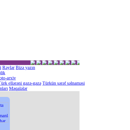
i
Rəylər
Bizə yazın
lik
oto-arxiv
Türk ellərəni gəzə-gəzə
Türkün şərəf səlnaməsi
ları
Məqalələr