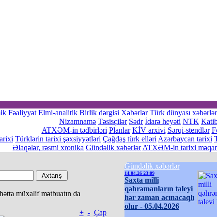
ik
Fəaliyyət
Elmi-analitik
Birlik dərgisi
Xəbərlər
Türk dünyası xəbərlər
Nizamnamə
Təsisçilər
Sədr
İdarə heyəti
NTK
Katib
ATXƏM-in tədbirləri
Planlar
KİV arxivi
Sərqi-stendlər
F
rixi
Türklərin tarixi şəxsiyyətləri
Çağdaş türk elləri
Azərbaycan tarixi
Əlaqələr, rəsmi xronika
Gündəlik xəbərlər
ATXƏM-in tarixi məqam
Gündəlik xəbərlər
14.04.26 23:09
Saxta milli
qəhrəmanların taleyi
 hətta müxalif mətbuatın da
hər zaman acınacaqlı
olur - 05.04.2026
+
-
Çap