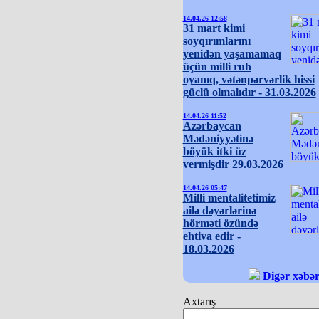
14.04.26 12:58
31 mart kimi
soyqırımlarını
yenidən yaşamamaq
üçün milli ruh
oyanıq, vətənpərvərlik hissi
güclü olmalıdır - 31.03.2026
14.04.26 11:52
Azərbaycan
Mədəniyyətinə
böyük itki üz
vermişdir 29.03.2026
14.04.26 05:47
Milli mentalitetimiz
ailə dəyərlərinə
hörməti özündə
ehtiva edir -
18.03.2026
Digər xəbər
Axtarış