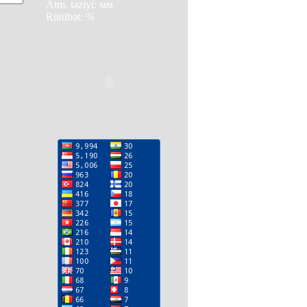
Atm. təziyi: мм
Rütübət: %