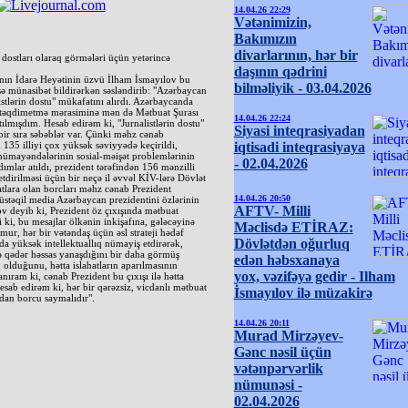
14.04.26 22:29
Vətənimizin,
Bakımızın
divarlarının, hər bir
 dostları olaraq görmələri üçün yetərincə
daşının qədrini
ın İdarə Heyətinin üzvü İlham İsmayılov bu
bilməliyik - 03.04.2026
üşə münasibət bildirərkən səsləndirib: "Azərbaycan
listlərin dostu" mükafatını alırdı. Azərbaycanda
n təqdimetmə mərasiminə mən də Mətbuat Şurası
14.04.26 22:24
ılmışdım. Hesab edirəm ki, "Jurnalistlərin dostu"
Siyasi inteqrasiyadan
ir sıra səbəblər var. Çünki məhz cənab
 135 illiyi çox yüksək səviyyədə keçirildi,
iqtisadi inteqrasiyaya
t nümayəndələrinin sosial-məişət problemlərinin
- 02.04.2026
ımlar atıldı, prezident tərəfindən 156 mənzilli
 etdirilməsi üçün bir neçə il əvvəl KİV-lərə Dövlət
atlara olan borcları məhz cənab Prezident
14.04.26 20:50
müstəqil media Azərbaycan prezidentini özlərinin
AFTV- Milli
v deyib ki, Prezident öz çıxışında mətbuat
 ki, bu mesajlar ölkənin inkişafına, gələcəyinə
Məclisdə ETİRAZ:
mur, hər bir vətəndaş üçün əsl strateji hədəf
Dövlətdən oğurluq
a yüksək intellektuallıq nümayiş etdirərək,
ə qədər həssas yanaşdığını bir daha görmüş
edən həbsxanaya
q olduğunu, hətta islahatların aparılmasının
yox, vəzifəyə gedir - Ilham
anıram ki, cənab Prezident bu çıxışı ilə hətta
sab edirəm ki, hər bir qərəzsiz, vicdanlı mətbuat
İsmayılov ilə müzakirə
cdan borcu saymalıdır".
14.04.26 20:11
Murad Mirzəyev-
Gənc nəsil üçün
vətənpərvərlik
nümunəsi -
02.04.2026