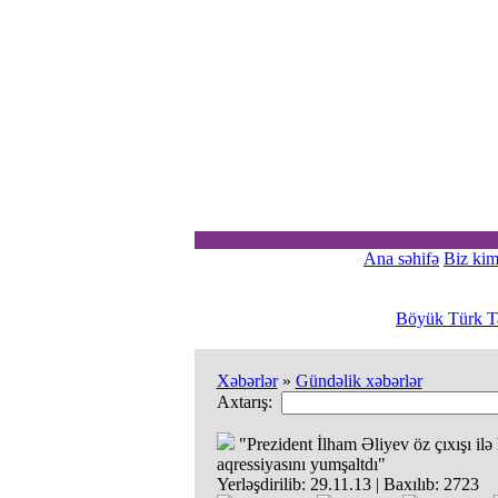
Ana səhifə
Biz kim
Böyük Türk Ta
Xəbərlər
»
Gündəlik xəbərlər
Axtarış:
"Prezident İlham Əliyev öz çıxışı ilə
aqressiyasını yumşaltdı"
Yerləşdirilib:
29.11.13
|
Baxılıb:
2723