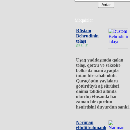
Məqalələr
Rüstəm
Behrudinin
təlaşı
(25.11.19)
Uşaq yaddaşımda qalan
təlaş, qorxu və səksəkə
bəlkə də məni ayaqda
tutan bir səbəb olub.
Qaraçöpün yaylalara
götürdüyü ağ sürüləri
daima təhdid altında
olurdu; Ənsəndə hər
zaman bir qurdun
hənirtisini duyurdun sanki.
Nəriman
Əbdülrəhmanlı