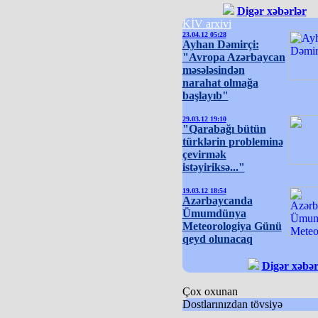
Digər xəbərlər
KİV arxivi
23.04.12 05:28
Ayhan Dəmirçi:
"Avropa Azərbaycan
məsələsindən
narahat olmağa
başlayıb"
29.03.12 19:10
"Qarabağı bütün
türklərin probleminə
çevirmək
istəyiriksə..."
19.03.12 18:54
Azərbaycanda
Ümumdünya
Meteorologiya Günü
qeyd olunacaq
Digər xəbər
Çox oxunan
Dostlarınızdan tövsiyə