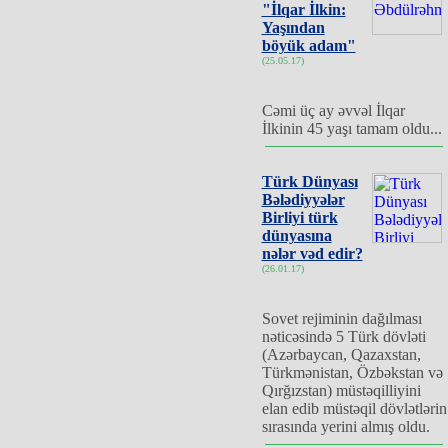
"İlqar İlkin:
Yaşından
böyük adam"
(25.05.17)
Cəmi üç ay əvvəl İlqar
İlkinin 45 yaşı tamam oldu...
Türk Dünyası
Bələdiyyələr
Birliyi türk
dünyasına
nələr vəd edir?
(26.01.17)
Sovet rejiminin dağılması
nəticəsində 5 Türk dövləti
(Azərbaycan, Qazaxstan,
Türkmənistan, Özbəkstan və
Qırğızstan) müstəqilliyini
elan edib müstəqil dövlətlərin
sırasında yerini almış oldu.