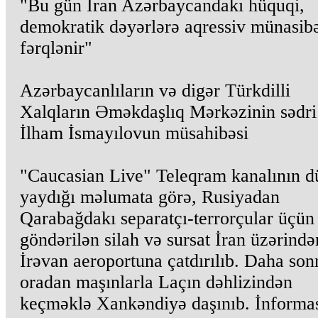
"Bu gün İran Azərbaycandakı hüquqi,
demokratik dəyərlərə aqressiv münasibət
fərqlənir"
Azərbaycanlıların və digər Türkdilli
Xalqların Əməkdaşlıq Mərkəzinin sədri
İlham İsmayılovun müsahibəsi
"Caucasian Live" Teleqram kanalının 
yaydığı məlumata görə, Rusiyadan
Qarabağdakı separatçı-terrorçular üçün
göndərilən silah və sursat İran üzərində
İrəvan aeroportuna çatdırılıb. Daha sonr
oradan maşınlarla Laçın dəhlizindən
keçməklə Xankəndiyə daşınıb. İnforma