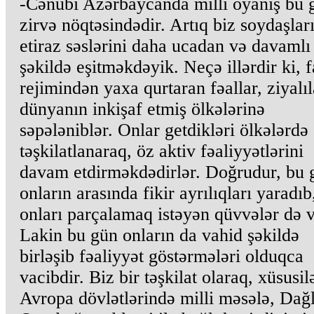
-Cənubi Azərbaycanda milli oyanış bu 
zirvə nöqtəsindədir. Artıq biz soydaşlar
etiraz səslərini daha ucadan və davamlı
şəkildə eşitməkdəyik. Neçə illərdir ki, f
rejimindən yaxa qurtaran fəallar, ziyalıl
dünyanın inkişaf etmiş ölkələrinə
səpələniblər. Onlar getdikləri ölkələrdə
təşkilatlanaraq, öz aktiv fəaliyyətlərini
davam etdirməkdədirlər. Doğrudur, bu 
onların arasında fikir ayrılıqları yaradıb
onları parçalamaq istəyən qüvvələr də v
Lakin bu gün onların da vahid şəkildə
birləşib fəaliyyət göstərmələri olduqca
vacibdir. Biz bir təşkilat olaraq, xüsusil
Avropa dövlətlərində milli məsələ, Dağ