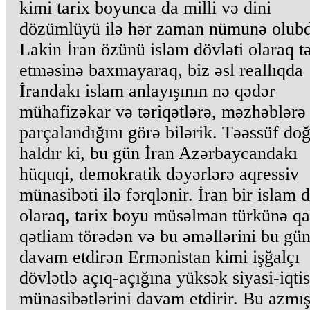
kimi tarix boyunca da milli və dini
dözümlüyü ilə hər zaman nümunə olubd
Lakin İran özünü islam dövləti olaraq 
etməsinə baxmayaraq, biz əsl reallıqda
İrandakı islam anlayışının nə qədər
mühafizəkar və təriqətlərə, məzhəblərə
parçalandığını görə bilərik. Təəssüf do
haldır ki, bu gün İran Azərbaycandakı
hüquqi, demokratik dəyərlərə aqressiv
münasibəti ilə fərqlənir. İran bir islam d
olaraq, tarix boyu müsəlman türkünə qa
qətliam törədən və bu əməllərini bu gü
davam etdirən Ermənistan kimi işğalçı
dövlətlə açıq-açığına yüksək siyasi-iqti
münasibətlərini davam etdirir. Bu azmı