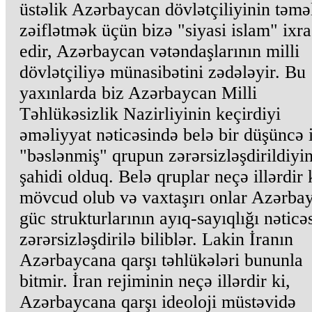
üstəlik Azərbaycan dövlətçiliyinin təmə
zəiflətmək üçün bizə "siyasi islam" ixra
edir, Azərbaycan vətəndaşlarının milli
dövlətçiliyə münasibətini zədələyir. Bu
yaxınlarda biz Azərbaycan Milli
Təhlükəsizlik Nazirliyinin keçirdiyi
əməliyyat nəticəsində belə bir düşüncə i
"bəslənmiş" qrupun zərərsizləşdirildiyi
şahidi olduq. Belə qruplar neçə illərdir 
mövcud olub və vaxtaşırı onlar Azərba
güc strukturlarının ayıq-sayıqlığı nəticə
zərərsizləşdirilə biliblər. Lakin İranın
Azərbaycana qarşı təhlükələri bununla
bitmir. İran rejiminin neçə illərdir ki,
Azərbaycana qarşı ideoloji müstəvidə