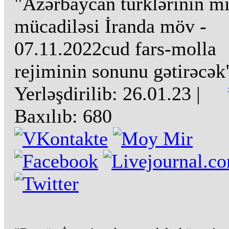
"Azərbaycan türklərinin mi
mücadiləsi İranda möv -
07.11.2022cud fars-molla
rejiminin sonunu gətirəcək
Yerləşdirilib:
26.01.23
|
Baxılıb:
680