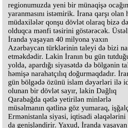
regionumuzda yeni bir münaqişə ocağın
yaranmasını istəmirik. İrana qarşı olan 
müdaxilələr qonşu dövlət olaraq bizə d
olduqca mənfi təsirini göstərəcək. Üstəl
İranda yaşayan 40 milyona yaxın
Azərbaycan türklərinin taleyi də bizi na
etməkdədir. Lakin İranın bu gün tutduğ
yolda, apardığı siyasətdə də bölgənin ta
həmişə narahatçılıq doğurmaqdadır. İra
gün bölgədə özünü islam dəyərləri ilə i
olunan bir dövlət sayır, lakin Dağlıq
Qarabağda qətlə yetirilən minlərlə
müsəlmanın qətlinə göz yumaraq, işğalç
Ermənistanla siyasi, iqtisadi əlaqələrini
da genişləndirir. Yaxud, İranda yaşayan