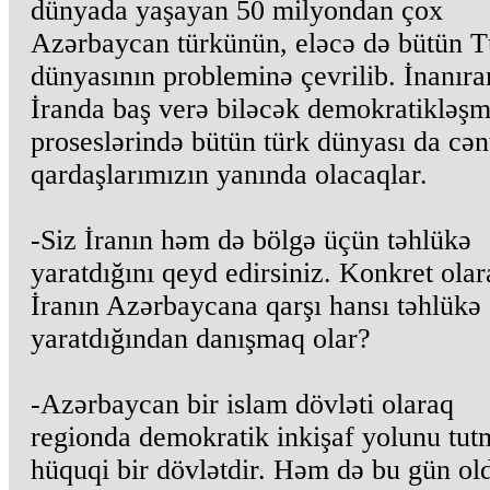
dünyada yaşayan 50 milyondan çox
Azərbaycan türkünün, eləcə də bütün T
dünyasının probleminə çevrilib. İnanıra
İranda baş verə biləcək demokratikləş
proseslərində bütün türk dünyası da cə
qardaşlarımızın yanında olacaqlar.
-Siz İranın həm də bölgə üçün təhlükə
yaratdığını qeyd edirsiniz. Konkret olar
İranın Azərbaycana qarşı hansı təhlükə
yaratdığından danışmaq olar?
-Azərbaycan bir islam dövləti olaraq
regionda demokratik inkişaf yolunu tut
hüquqi bir dövlətdir. Həm də bu gün ol