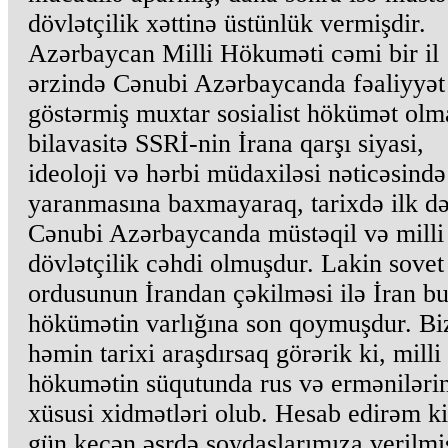
dövlətçilik xəttinə üstünlük vermişdir.
Azərbaycan Milli Hökuməti cəmi bir il
ərzində Cənubi Azərbaycanda fəaliyyət
göstərmiş muxtar sosialist hökümət olm
bilavasitə SSRİ-nin İrana qarşı siyasi,
ideoloji və hərbi müdaxiləsi nəticəsində
yaranmasına baxmayaraq, tarixdə ilk d
Cənubi Azərbaycanda müstəqil və milli 
dövlətçilik cəhdi olmuşdur. Lakin sovet
ordusunun İrandan çəkilməsi ilə İran bu
hökümətin varlığına son qoymuşdur. Bi
həmin tarixi araşdırsaq görərik ki, milli
hökumətin süqutunda rus və erməniləri
xüsusi xidmətləri olub. Hesab edirəm ki
gün keçən əsrdə soydaşlarımıza verilmi