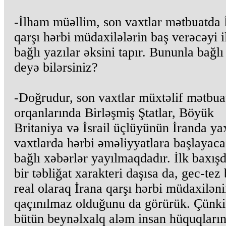
-İlham müəllim, son vaxtlar mətbuatda 
qarşı hərbi müdaxilələrin baş verəcəyi i
bağlı yazılar əksini tapır. Bununla bağlı
deyə bilərsiniz?
-Doğrudur, son vaxtlar müxtəlif mətbua
orqanlarında Birləşmiş Ştatlar, Böyük
Britaniya və İsrail üçlüyünün İranda ya
vaxtlarda hərbi əməliyyatlara başlayacağ
bağlı xəbərlər yayılmaqdadır. İlk baxış
bir təbliğat xarakteri daşısa da, gec-tez 
real olaraq İrana qarşı hərbi müdaxilən
qaçınılmaz olduğunu da görürük. Çünki 
bütün beynəlxalq aləm insan hüquqların