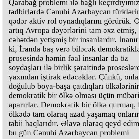
Qarabağ problemi ilə bağlı keçirdiyimi
tədbirlərdə Cənubi Azərbaycan türkləri
qədər aktiv rol oynadıqlarını görürük. 
artıq Avropa dəyərlərini tam əxz etmiş, 
cəhətdən yetişmiş bir insanlardır. İnanı
ki, İranda baş verə biləcək demokratik
prosesində həmin fəal insanlar da öz
soydaşları ilə birlik şəraitində proseslər
yaxından iştirak edəcəklər. Çünkü, onla
doğulub boya-başa çatdıqları ölkələrini
demokratik bir ölkə olması üçün mübar
aparırlar. Demokratik bir ölkə qurmaq,
ölkədə tam olaraq azad yaşamaq onları
təbii haqlarıdır. Əlavə olaraq qeyd edim
bu gün Cənubi Azərbaycan problemi