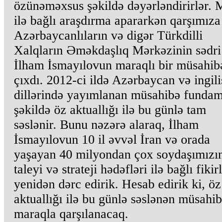
özünəməxsus şəkildə dəyərləndirirlər.
ilə bağlı araşdırma apararkən qarşımıza
Azərbaycanlıların və digər Türkdilli
Xalqların Əməkdaşlıq Mərkəzinin sədri
İlham İsmayılovun maraqlı bir müsahib
çıxdı. 2012-ci ildə Azərbaycan və ingili
dillərində yayımlanan müsahibə fundam
şəkildə öz aktuallığı ilə bu günlə tam
səslənir. Bunu nəzərə alaraq, İlham
İsmayılovun 10 il əvvəl İran və orada
yaşayan 40 milyondan çox soydaşımızı
taleyi və strateji hədəfləri ilə bağlı fikir
yenidən dərc edirik. Hesab edirik ki, öz
aktuallığı ilə bu günlə səslənən müsahi
maraqla qarşılanacaq.