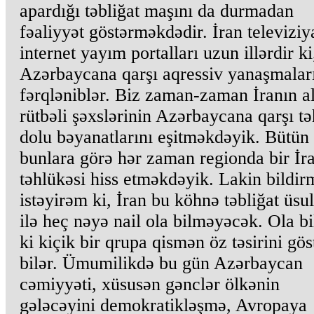
apardığı təbliğat maşını da durmadan
fəaliyyət göstərməkdədir. İran televiziya
internet yayım portalları uzun illərdir ki
Azərbaycana qarşı aqressiv yanaşmaları
fərqləniblər. Biz zaman-zaman İranın al
rütbəli şəxslərinin Azərbaycana qarşı t
dolu bəyanatlarını eşitməkdəyik. Bütün
bunlara görə hər zaman regionda bir İr
təhlükəsi hiss etməkdəyik. Lakin bildi
istəyirəm ki, İran bu köhnə təbliğat üsul
ilə heç nəyə nail ola bilməyəcək. Ola bi
ki kiçik bir qrupa qismən öz təsirini gös
bilər. Ümumilikdə bu gün Azərbaycan
cəmiyyəti, xüsusən gənclər ölkənin
gələcəyini demokratikləşmə, Avropaya