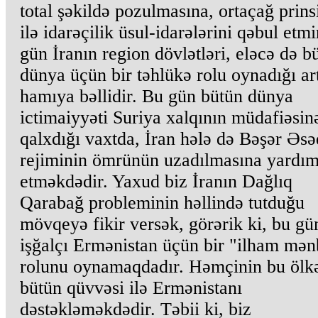
total şəkildə pozulmasına, ortaçağ prins
ilə idarəçilik üsul-idarələrini qəbul etmi
gün İranın region dövlətləri, eləcə də b
dünya üçün bir təhlükə rolu oynadığı ar
hamıya bəllidir. Bu gün bütün dünya
ictimaiyyəti Suriya xalqının müdafiəsin
qalxdığı vaxtda, İran hələ də Bəşər Əsə
rejiminin ömrünün uzadılmasına yardı
etməkdədir. Yaxud biz İranın Dağlıq
Qarabağ probleminin həllində tutduğu
mövqeyə fikir versək, görərik ki, bu gü
işğalçı Ermənistan üçün bir "ilham mən
rolunu oynamaqdadır. Həmçinin bu ölk
bütün qüvvəsi ilə Ermənistanı
dəstəkləməkdədir. Təbii ki, biz