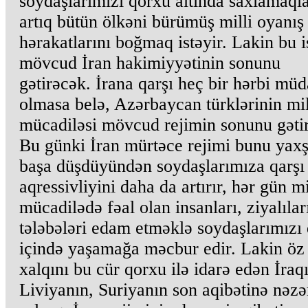
soydaşlarımızı qorxu altında saxlamaqla
artıq bütün ölkəni bürümüş milli oyanış
hərakatlarını boğmaq istəyir. Lakin bu i
mövcud İran hakimiyyətinin sonunu
gətirəcək. İrana qarşı heç bir hərbi müd
olmasa belə, Azərbaycan türklərinin mil
mücadiləsi mövcud rejimin sonunu gəti
Bu günki İran mürtəce rejimi bunu yaxş
başa düşdüyündən soydaşlarımıza qarşı
aqressivliyini daha da artırır, hər gün mi
mücadilədə fəal olan insanları, ziyalılar
tələbələri edam etməklə soydaşlarımızı
içində yaşamağa məcbur edir. Lakin öz
xalqını bu cür qorxu ilə idarə edən İraq
Liviyanın, Suriyanın son aqibətinə nəzə