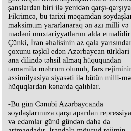
şanslardan biri ilə yenidən qarşı-qarşıya
Fikrimcə, bu tarixi məqamdan soydaşla
maksimum yararlanaraq ən azı milli və
mədəni muxtariyyatlarını əldə etməlidirl
Çünki, İran əhalisinin az qala yarısında
çoxunu təşkil edən Azərbaycan türkləri
ana dilində təhsil almaq hüququndan
tamamilə məhrum olunub, fars rejimini
assimilyasiya siyasəti ilə bütün milli-m
hüquqlardan kənarda qalıblar.
-Bu gün Cənubi Azərbaycanda
soydaşlarımıza qarşı aparılan repressiya
və edamlar günü gündən daha da
artmaqdadır. İrandakı mövcud rejimin