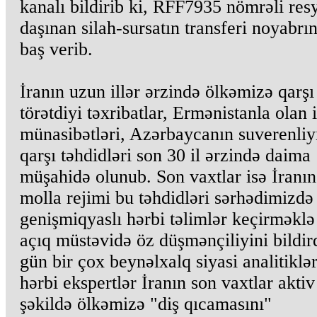
kanalı bildirib ki, RFF7935 nömrəli res
daşınan silah-sursatın transferi noyabrı
baş verib.
İranın uzun illər ərzində ölkəmizə qarşı
törətdiyi təxribatlar, Ermənistanla olan i
münasibətləri, Azərbaycanın suverenliy
qarşı təhdidləri son 30 il ərzində daima
müşahidə olunub. Son vaxtlar isə İranın
molla rejimi bu təhdidləri sərhədimizdə
genişmiqyaslı hərbi təlimlər keçirməkl
açıq müstəvidə öz düşmənçiliyini bildir
gün bir çox beynəlxalq siyasi analitiklər
hərbi ekspertlər İranın son vaxtlar aktiv
şəkildə ölkəmizə "diş qıcamasını"