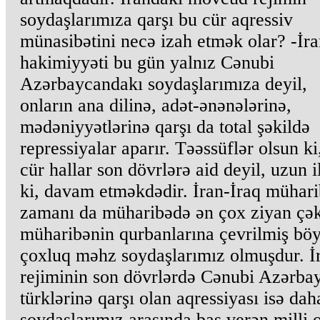
soydaşlarımıza qarşı bu cür aqressiv
münasibətini necə izah etmək olar? -İr
hakimiyyəti bu gün yalnız Cənubi
Azərbaycandakı soydaşlarımıza deyil,
onların ana dilinə, adət-ənənələrinə,
mədəniyyətlərinə qarşı da total şəkildə
repressiyalar aparır. Təəssüflər olsun ki
cür hallar son dövrlərə aid deyil, uzun il
ki, davam etməkdədir. İran-İraq mühari
zamanı da müharibədə ən çox ziyan çə
müharibənin qurbanlarına çevrilmiş bö
çoxluq məhz soydaşlarımız olmuşdur. İ
rejiminin son dövrlərdə Cənubi Azərba
türklərinə qarşı olan aqressiyası isə da
soydaşlarımız arasında baş verən milli 