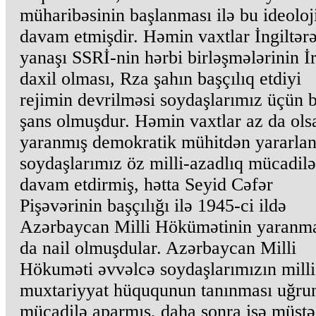
müharibəsinin başlanması ilə bu ideoloji
davam etmişdir. Həmin vaxtlar İngiltərə
yanaşı SSRİ-nin hərbi birləşmələrinin İ
daxil olması, Rza şahın başçılıq etdiyi
rejimin devrilməsi soydaşlarımız üçün b
şans olmuşdur. Həmin vaxtlar az da ols
yaranmış demokratik mühitdən yararla
soydaşlarımız öz milli-azadlıq mücadilə
davam etdirmiş, hətta Seyid Cəfər
Pişəvərinin başçılığı ilə 1945-ci ildə
Azərbaycan Milli Hökümətinin yaranm
da nail olmuşdular. Azərbaycan Milli
Hökuməti əvvəlcə soydaşlarımızın milli
muxtariyyat hüququnun tanınması uğru
mücadilə aparmış, daha sonra isə müstə