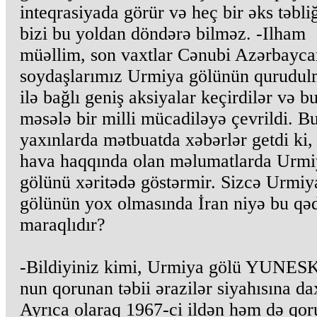
inteqrasiyada görür və heç bir əks təbli
bizi bu yoldan döndərə bilməz. -Ilham
müəllim, son vaxtlar Cənubi Azərbayca
soydaşlarımız Urmiya gölünün qurudul
ilə bağlı geniş aksiyalar keçirdilər və b
məsələ bir milli mücadiləyə çevrildi. B
yaxınlarda mətbuatda xəbərlər getdi ki,
hava haqqında olan məlumatlarda Urmi
gölünü xəritədə göstərmir. Sizcə Urmiy
gölünün yox olmasında İran niyə bu qə
maraqlıdır?
-Bildiyiniz kimi, Urmiya gölü YUNES
nun qorunan təbii ərazilər siyahısına dax
Ayrıca olaraq 1967-ci ildən həm də qor