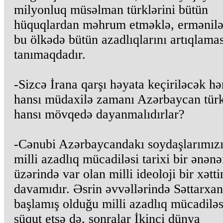
milyonluq müsəlman türklərini bütün
hüquqlardan məhrum etməklə, ermənilə
bu ölkədə bütün azadlıqlarını artıqlamas
tanımaqdadır.
-Sizcə İrana qarşı həyata keçiriləcək hə
hansı müdaxilə zamanı Azərbaycan türk
hansı mövqedə dayanmalıdırlar?
-Cənubi Azərbaycandakı soydaşlarımız
milli azadlıq mücadiləsi tarixi bir ənən
üzərində var olan milli ideoloji bir xətti
davamıdır. Əsrin əvvəllərində Səttarxan
başlamış olduğu milli azadlıq mücadiləs
süqut etsə də, sonralar İkinci dünya