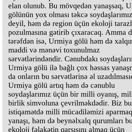
elan olunub. Bu mövqedən yanaşsaq, 
gölünün yox olması təkcə soydaşlarımı
deyil, həm də region üçün ekoloji tarazl
pozulmasına gətirib çıxaracaq. Amma d
tərəfdən isə, Urmiya gölü həm də xalqı
maddi və mənəvi toxunulmaz
sərvətlərindəndir. Cənubdakı soydaşlar
Urmiya gölü ilə bağlı çox həssas yanaş
da onların bu sərvətlərinə əl uzadılmasıd
Urmiya gölü artıq həm də cənublu
soydaşlarımız üçün bir milli oyanış, mil
birlik simvoluna çevrilməkdədir. Biz bu
istiqamətdə milli mücadiləmizi aparmaq
yanaşı, həm də beynəlxalq qurumları b
ekoloji fəlakətin qarşısını almaq üçün