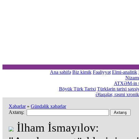
Ana səhifə
Biz kimik
Fəaliyyət
Elmi-analitik
Nizam
ATXƏM-in tə
Böyük Türk Tarixi
Türklərin tarixi şəxsi
Əlaqələr, rəsmi xroni
Xəbərlər
»
Gündəlik xəbərlər
Axtarış:
İlham İsmayılov: