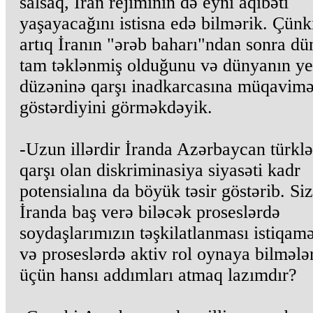
salsaq, İran rejiminin də eyni aqibəti
yaşayacağını istisna edə bilmərik. Çünk
artıq İranın "ərəb baharı"ndan sonra d
tam təklənmiş olduğunu və dünyanın ye
düzəninə qarşı inadkarcasına müqavimə
göstərdiyini görməkdəyik.
-Uzun illərdir İranda Azərbaycan türklə
qarşı olan diskriminasiya siyasəti kadr
potensialına da böyük təsir göstərib. Si
İranda baş verə biləcək proseslərdə
soydaşlarımızın təşkilatlanması istiqam
və proseslərdə aktiv rol oynaya bilmələ
üçün hansı addımları atmaq lazımdır?