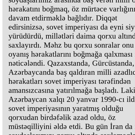
hərakatını boğmaq, öz mürtəce varlığın
davam etdirməklə bağlıdır. Diqqət
edirsinizsə, sovet imperiyası da eyni siy
yürüdürdü, millətləri daima qorxu altın
saxlayırdı. Məhz bu qorxu sonralar onu 
oyanış hərakatlarını boğmağa qalxması 
nəticələndi. Qazaxstanda, Gürcüstanda,
Azərbaycanda baş qaldıran milli azadlı
hərakatları sovet imperiyası tərəfindən
amansızcasına yatırılmağa başladı. Lak
Azərbaycan xalqı 20 yanvar 1990-cı ild
sovet imperiyasının yaratmış olduğu
qorxudan birdəfəlik azad oldu, öz
müstəqilliyini əldə etdi. Bu gün İran d