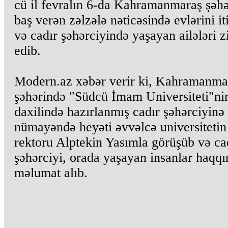
cü il fevralın 6-da Kahramanmaraş şəh
baş verən zəlzələ nəticəsində evlərini it
və cadır şəhərciyində yaşayan ailələri z
edib.
Modern.az xəbər verir ki, Kahramanma
şəhərində "Südcü İmam Universiteti"ni
daxilində hazırlanmış cadır şəhərciyinə
nümayəndə heyəti əvvəlcə universitetin
rektoru Alptekin Yasımla görüşüb və ca
şəhərciyi, orada yaşayan insanlar haqq
məlumat alıb.