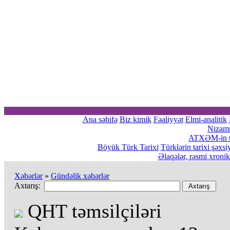
Ana səhifə
Biz kimik
Fəaliyyət
Elmi-analitik
Nizam
ATXƏM-in tə
Böyük Türk Tarixi
Türklərin tarixi şəxsi
Əlaqələr, rəsmi xroni
Xəbərlər
»
Gündəlik xəbərlər
Axtarış:
QHT təmsilçiləri