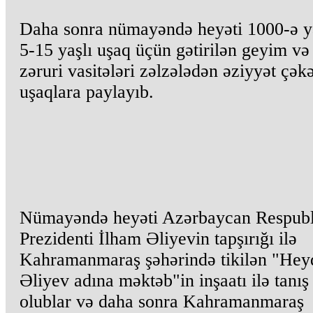
Daha sonra nümayəndə heyəti 1000-ə y
5-15 yaşlı uşaq üçün gətirilən geyim və
zəruri vasitələri zəlzələdən əziyyət çək
uşaqlara paylayıb.
Nümayəndə heyəti Azərbaycan Respubl
Prezidenti İlham Əliyevin tapşırığı ilə
Kahramanmaraş şəhərində tikilən "Hey
Əliyev adına məktəb"in inşaatı ilə tanış
olublar və daha sonra Kahramanmaraş