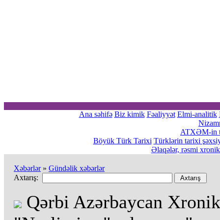
Ana səhifə
Biz kimik
Fəaliyyət
Elmi-analitik
Nizam
ATXƏM-in tə
Böyük Türk Tarixi
Türklərin tarixi şəxsi
Əlaqələr, rəsmi xroni
Xəbərlər
»
Gündəlik xəbərlər
Axtarış:
Qərbi Azərbaycan Xronik