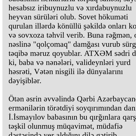
hesabsız iribuynuzlu və xırdabuynuzlu
heyvan sürüləri olub. Sovet hökuməti
qurulan illərdə könüllü şəkildə onları k
və sovxoza təhvil verib. Buna rəğmən,
nəslinə "qolçomaq" damğası vurub sürg
təqibə məruz qoyublar. ATXƏM sədri d
ki, baba və nənələri, valideynləri yurd
həsrəti, Vətən nisgili ilə dünyalarını
dəyişiblər.
Ötən əsrin əvvəlində Qərbi Azərbayca
ermənilərin törətdiyi soyqırımından dan
İ.İsmayılov babasının bu qırğınlara qarş
təşkil olunmuş müqavimət, müdafiə
dəstəsində yer aldığını dilə gətirib.