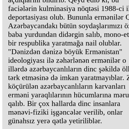
faciələrin kulminasiya nöqtəsi 1988-ci i
deportasiyası olub. Bununla ermənilər 
Azərbaycandakı bütün soydaşlarımızı ö
baba yurdundan didərgin salıb, mono-et
bir respublika yaratmağa nail olublar.
"Dənizdən dənizə böyük Ermənistan"
ideologiyası ilə zəhərlənən ermənilər o
illərdə azərbaycanlıların dinc şəkildə ö
tərk etməsinə də imkan yaratmayıblar. 
köçürülən azərbaycanlıların karvanları
erməni yaraqlılarının hücumlarına mər
qalıb. Bir çox hallarda dinc insanlara
mənəvi-fiziki işgəncələr verilib, onlar
günahsız yerə qətlə yetiriliblər.