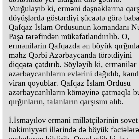
Vurğulayıb ki, erməni daşnaklarına qarş
döyüşlərdə göstərdiyi şücaətə görə baba
Qafqaz İslam Ordusunun komandanı N
Paşa tərəfindən mükafatlandırılıb. O,
ermənilərin Qafqazda ən böyük qırğınla
məhz Qərbi Azərbaycanda törətdiyini
diqqətə çatdırıb. Söyləyib ki, ermənilər
azərbaycanlıların evlərini dağıdıb, kənd
viran qoyublar. Qafqaz İslam Ordusu
azərbaycanlıların köməyinə çatmaqla b
qırğınların, talanların qarşısını alıb.
İ.İsmayılov erməni millətçilərinin sovet
hakimiyyəti illərində də böyük faciələrə
açdıqlarını bildirib. Qeyd edib ki, bu