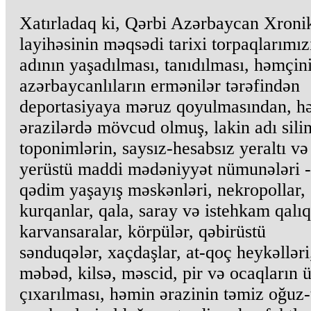
Xatırladaq ki, Qərbi Azərbaycan Xroni
layihəsinin məqsədi tarixi torpaqlarımız
adının yaşadılması, tanıdılması, həmçin
azərbaycanlıların ermənilər tərəfindən
deportasiyaya məruz qoyulmasından, h
ərazilərdə mövcud olmuş, lakin adı sili
toponimlərin, saysız-hesabsız yeraltı və
yerüstü maddi mədəniyyət nümunələri -
qədim yaşayış məskənləri, nekropollar,
kurqanlar, qala, saray və istehkam qalıq
karvansaralar, körpülər, qəbirüstü
sənduqələr, xaçdaşlar, at-qoç heykəlləri
məbəd, kilsə, məscid, pir və ocaqların 
çıxarılması, həmin ərazinin təmiz oğuz-