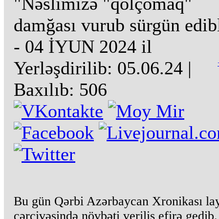
"Nəslimizə "qolçomaq"
damğası vurub sürgün edib
- 04 İYUN 2024 il
Yerləşdirilib:
05.06.24
|
Baxılıb:
506
Bu gün Qərbi Azərbaycan Xronikası lay
çərçivəsində növbəti veriliş efirə gedib.