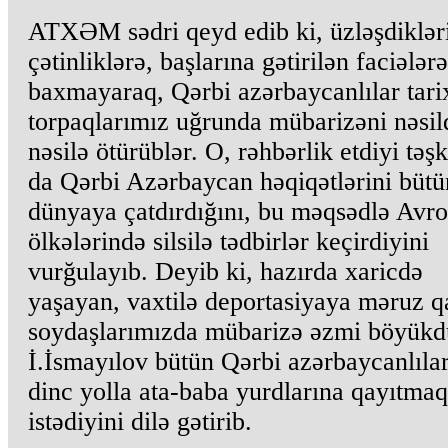
ATXƏM sədri qeyd edib ki, üzləşdiklər
çətinliklərə, başlarına gətirilən faciələrə
baxmayaraq, Qərbi azərbaycanlılar tari
torpaqlarımız uğrunda mübarizəni nəsil
nəsilə ötürüblər. O, rəhbərlik etdiyi təşk
da Qərbi Azərbaycan həqiqətlərini bütü
dünyaya çatdırdığını, bu məqsədlə Avr
ölkələrində silsilə tədbirlər keçirdiyini
vurğulayıb. Deyib ki, hazırda xaricdə
yaşayan, vaxtilə deportasiyaya məruz q
soydaşlarımızda mübarizə əzmi böyükd
İ.İsmayılov bütün Qərbi azərbaycanlıla
dinc yolla ata-baba yurdlarına qayıtmaq
istədiyini dilə gətirib.