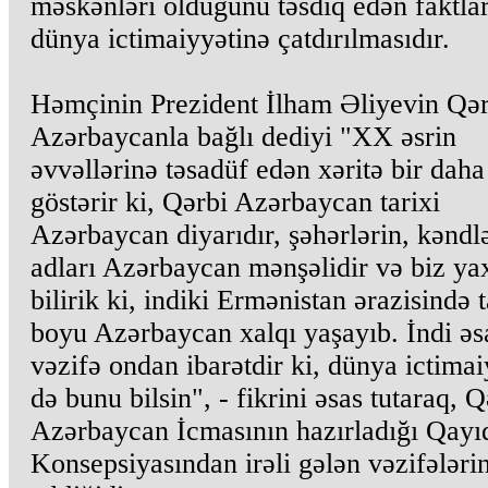
məskənləri olduğunu təsdiq edən faktla
dünya ictimaiyyətinə çatdırılmasıdır.
Həmçinin Prezident İlham Əliyevin Qər
Azərbaycanla bağlı dediyi "XX əsrin
əvvəllərinə təsadüf edən xəritə bir dah
göstərir ki, Qərbi Azərbaycan tarixi
Azərbaycan diyarıdır, şəhərlərin, kəndl
adları Azərbaycan mənşəlidir və biz ya
bilirik ki, indiki Ermənistan ərazisində t
boyu Azərbaycan xalqı yaşayıb. İndi əs
vəzifə ondan ibarətdir ki, dünya ictimai
də bunu bilsin", - fikrini əsas tutaraq, Q
Azərbaycan İcmasının hazırladığı Qayı
Konsepsiyasından irəli gələn vəzifələri