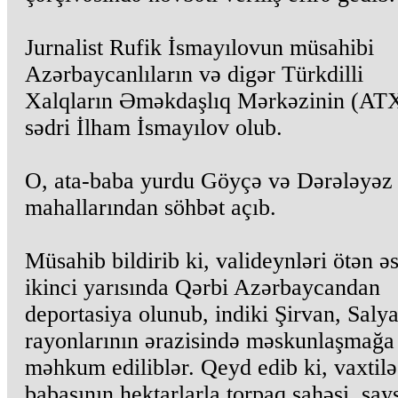
Jurnalist Rufik İsmayılovun müsahibi
Azərbaycanlıların və digər Türkdilli
Xalqların Əməkdaşlıq Mərkəzinin (A
sədri İlham İsmayılov olub.
O, ata-baba yurdu Göyçə və Dərələyəz
mahallarından söhbət açıb.
Müsahib bildirib ki, valideynləri ötən əs
ikinci yarısında Qərbi Azərbaycandan
deportasiya olunub, indiki Şirvan, Saly
rayonlarının ərazisində məskunlaşmağa
məhkum ediliblər. Qeyd edib ki, vaxtilə
babasının hektarlarla torpaq sahəsi, say