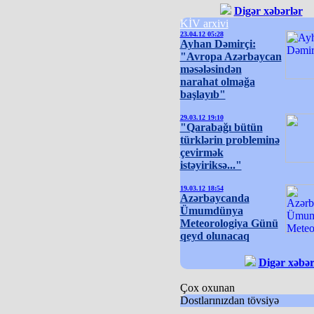
Digər xəbərlər
KİV arxivi
23.04.12 05:28
Ayhan Dəmirçi:
"Avropa Azərbaycan
məsələsindən
narahat olmağa
başlayıb"
29.03.12 19:10
"Qarabağı bütün
türklərin probleminə
çevirmək
istəyiriksə..."
19.03.12 18:54
Azərbaycanda
Ümumdünya
Meteorologiya Günü
qeyd olunacaq
Digər xəbər
Çox oxunan
Dostlarınızdan tövsiyə