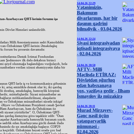
14.04.26 22:29
Vətənimizin,
Bakımızın
divarlarının, hər bir
stan-Azərbaycan QHT-lərinin forumu işə
daşının qədrini
bilməliyik - 03.04.2026
in Dövlət Himnləri səsləndirilib.
14.04.26 22:24
ları Milli Assosiasiyasının sədri Kamoliddin
Siyasi inteqrasiyadan
aycan-Özbəkistan QHT-lərinin Əməkdaşlıq
iqtisadi inteqrasiyaya
rkı forum bu prosesin davamıdır.
- 02.04.2026
nstitutlarına Dəstək İctimai Fondundan
dxam Şodmonov ilk dəfə dekabrın birinci
imi qeyd olunmağa başlandığını vurğulayıb, belə
14.04.26 20:50
asibətlərə verilən xüsusi əhəmiyyətin daha bir
AFTV- Milli
Məclisdə ETİRAZ:
Dövlətdən oğurluq
asının QHT-lərlə iş və kommunikasiya şöbəsinin
edən həbsxanaya
ki, artıq əminliklə demək olar ki, iki qardaş
yox, vəzifəyə gedir - Ilham
clü dostluq, əməkdaşlıq, həmrəylik körpüsü
rdir, müttəfiqlərdir. Siyasi münasibətlər ən
İsmayılov ilə müzakirə
 bağların möhkəmləndirilməsi, əlaqələrin
n və Özbəkistan münasibətləri sürətlə inkişaf
m Əliyev və Özbəkistan Prezidenti cənab Şavkat
14.04.26 20:11
. Həm Azərbaycan, həm də Özbəkistan öz
Murad Mirzəyev-
ətli siyasət yürüdürlər". O, Özbəkistan QHT-
Gənc nəsil üçün
ən qardaş dəstəyinə görə təşəkkür edib: "Ötən
aqədar Azərbaycanla həmrəylik bəyanatı yayıb.
vətənpərvərlik
ə sədrlik edən Azərbaycana güclü dəstək ifadə
nümunəsi -
 sahəsində də sıx əməkdaşlığa başlayır. COP29
a keçirildi. Özbəkistan heyəti orada çox fəal
02.04.2026
liyev Azərbaycan və Özbəkistanın QHT-lərlə işləyən