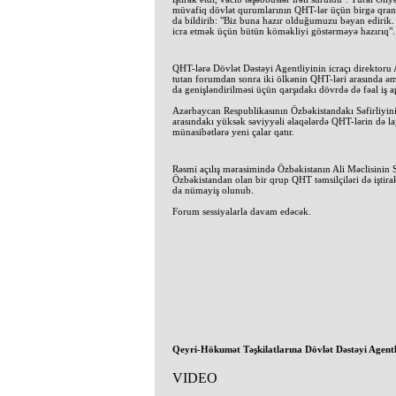
müvafiq dövlət qurumlarının QHT-lər üçün birgə qrant 
da bildirib: "Biz buna hazır olduğumuzu bəyan edirik
icra etmək üçün bütün köməkliyi göstərməyə hazırıq".
QHT-lərə Dövlət Dəstəyi Agentliyinin icraçı direktoru 
tutan forumdan sonra iki ölkənin QHT-ləri arasında əm
da genişləndirilməsi üçün qarşıdakı dövrdə də fəal iş a
Azərbaycan Respublikasının Özbəkistandakı Səfirliyinin
arasındakı yüksək səviyyəli əlaqələrdə QHT-lərin də la
münasibətlərə yeni çalar qatır.
Rəsmi açılış mərasimində Özbəkistanın Ali Məclisinin
Özbəkistandan olan bir qrup QHT təmsilçiləri də iştir
da nümayiş olunub.
Forum sessiyalarla davam edəcək.
Qeyri-Hökumət Təşkilatlarına Dövlət Dəstəyi Agentl
VIDEO