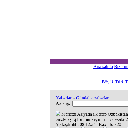
Ana səhifə
Biz kim
Böyük Türk Ta
Xəbərlər
»
Gündəlik xəbərlər
Axtarış:
Mərkəzi Asiyada ilk dəfə Özbəkistan
əməkdaşlıq forumu keçirilir - 5 dekabr 2
Yerləşdirilib:
08.12.24
|
Baxılıb:
720