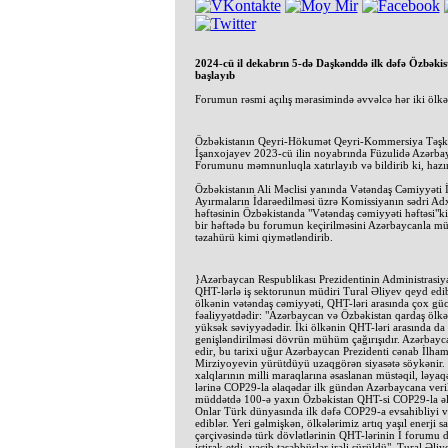
2024-cü il dekabrın 5-də Daşkənddə ilk dəfə Özbəki
başlayıb
Forumun rəsmi açılış mərasimində əvvəlcə hər iki ölkən
Özbəkistanın Qeyri-Hökumət Qeyri-Kommersiya Təşkilat
İşanxojayev 2023-cü ilin noyabrında Füzulidə Azərb
Forumunu məmnunluqla xatırlayıb və bildirib ki, hazı
Özbəkistanın Ali Məclisi yanında Vətəndaş Cəmiyyəti İ
Ayırmaların İdarəedilməsi üzrə Komissiyanın sədri A
həftəsinin Özbəkistanda "Vətəndaş cəmiyyəti həftəsi"k
bir həftədə bu forumun keçirilməsini Azərbaycanla mün
təzahürü kimi qiymətləndirib.
}Azərbaycan Respublikası Prezidentinin Administrasiy
QHT-lərlə iş sektorunun müdiri Tural Əliyev qeyd edib 
ölkənin vətəndaş cəmiyyəti, QHT-ləri arasında çox gü
fəaliyyətdədir: "Azərbaycan və Özbəkistan qardaş ölkələ
yüksək səviyyədədir. İki ölkənin QHT-ləri arasında da
genişləndirilməsi dövrün mühüm çağırışıdır. Azərbayca
edir, bu tarixi uğur Azərbaycan Prezidenti cənab İlha
Mirziyoyevin yürütdüyü uzaqgörən siyasətə söykənir
xalqlarının milli maraqlarına əsaslanan müstəqil, ləyaq
lərinə COP29-la əlaqədar ilk gündən Azərbaycana veril
müddətdə 100-ə yaxın Özbəkistan QHT-si COP29-la əl
Onlar Türk dünyasında ilk dəfə COP29-a evsahibliyi v
ediblər. Yeri gəlmişkən, ölkələrimiz artıq yaşıl enerji
çərçivəsində türk dövlətlərinin QHT-lərinin I forumu d
iştirak etdi, vacib təşəbbüslər irəli sürüldü". Tural Ə