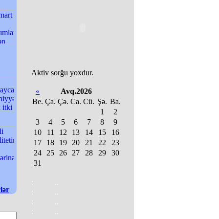
Aktiv sorğu yoxdur.
«
Avq.2026
Be.
Ça.
Çə.
Ca.
Cü.
Şə.
Ba.
1
2
3
4
5
6
7
8
9
10
11
12
13
14
15
16
17
18
19
20
21
22
23
24
25
26
27
28
29
30
31
:
..
lər
:
..
:
..
:
..