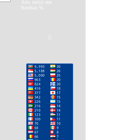
Atm. təziyi: мм
Rütübət: %