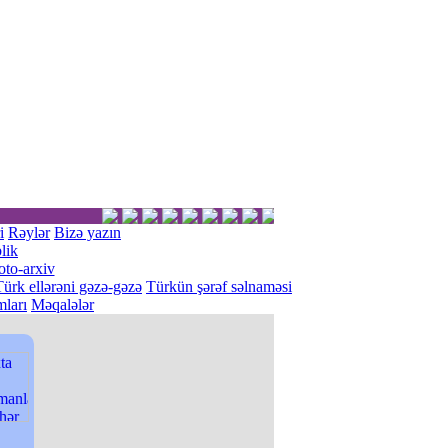
i
Rəylər
Bizə yazın
lik
oto-arxiv
Türk ellərəni gəzə-gəzə
Türkün şərəf səlnaməsi
ları
Məqalələr