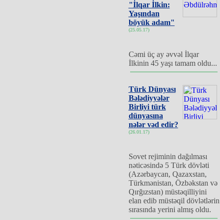
"İlqar İlkin:
Yaşından
böyük adam"
(25.05.17)
Cəmi üç ay əvvəl İlqar
İlkinin 45 yaşı tamam oldu...
Türk Dünyası
Bələdiyyələr
Birliyi türk
dünyasına
nələr vəd edir?
(26.01.17)
Sovet rejiminin dağılması
nəticəsində 5 Türk dövləti
(Azərbaycan, Qazaxstan,
Türkmənistan, Özbəkstan və
Qırğızstan) müstəqilliyini
elan edib müstəqil dövlətlərin
sırasında yerini almış oldu.