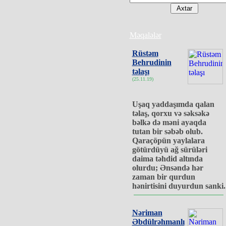
Məqalələr
Rüstəm
Behrudinin
təlaşı
(25.11.19)
Uşaq yaddaşımda qalan
təlaş, qorxu və səksəkə
bəlkə də məni ayaqda
tutan bir səbəb olub.
Qaraçöpün yaylalara
götürdüyü ağ sürüləri
daima təhdid altında
olurdu; Ənsəndə hər
zaman bir qurdun
hənirtisini duyurdun sanki.
Nəriman
Əbdülrəhmanlı