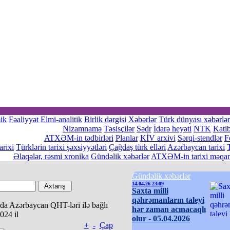
ik
Fəaliyyət
Elmi-analitik
Birlik dərgisi
Xəbərlər
Türk dünyası xəbərlər
Nizamnamə
Təsisçilər
Sədr
İdarə heyəti
NTK
Katib
ATXƏM-in tədbirləri
Planlar
KİV arxivi
Sərqi-stendlər
F
rixi
Türklərin tarixi şəxsiyyətləri
Çağdaş türk elləri
Azərbaycan tarixi
Əlaqələr, rəsmi xronika
Gündəlik xəbərlər
ATXƏM-in tarixi məqam
Gündəlik xəbərlər
14.04.26 23:09
Saxta milli
qəhrəmanların taleyi
da Azərbaycan QHT-ləri ilə bağlı
hər zaman acınacaqlı
024 il
olur - 05.04.2026
+
-
Çap