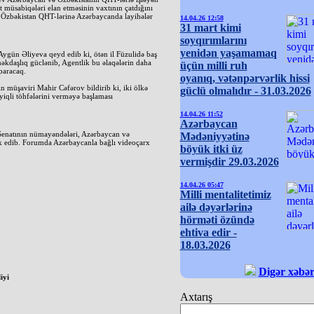
müsabiqələri elan etməsinin vaxtının çatdığını
. Özbəkistan QHT-lərinə Azərbaycanda layihələr
14.04.26 12:58
31 mart kimi
soyqırımlarını
yenidən yaşamamaq
Aygün Əliyeva qeyd edib ki, ötən il Füzulidə baş
əkdaşlıq güclənib, Agentlik bu əlaqələrin daha
üçün milli ruh
paracaq.
oyanıq, vətənpərvərlik hissi
 müşaviri Mahir Cəfərov bildirib ki, iki ölkə
güclü olmalıdır - 31.03.2026
yiqli töhfələrini verməyə başlaması
14.04.26 11:52
Azərbaycan
 Senatının nümayəndələri, Azərbaycan və
Mədəniyyətinə
ak edib. Forumda Azərbaycanla bağlı videoçarx
böyük itki üz
vermişdir 29.03.2026
14.04.26 05:47
Milli mentalitetimiz
ailə dəyərlərinə
hörməti özündə
ehtiva edir -
18.03.2026
Digər xəbər
iyi
Axtarış