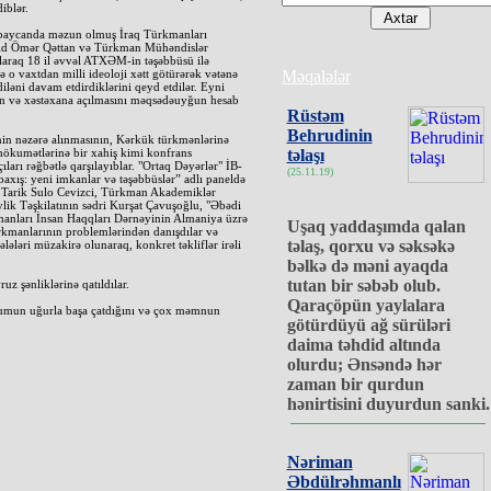
iblər.
ərbaycanda məzun olmuş İraq Türkmanları
lid Ömər Qəttan və Türkman Mühəndislər
raq 18 il əvvəl ATXƏM-in təşəbbüsü ilə
ə o vaxtdan milli ideoloji xətt götürərək vətənə
Məqalələr
iləni davam etdirdiklərini qeyd etdilər. Eyni
 və xəstəxana açılmasını məqsədəuyğun hesab
Rüstəm
Behrudinin
rinin nəzərə alınmasının, Kərkük türkmənlərinə
ökumətlərinə bir xahiş kimi konfrans
təlaşı
çıları rəğbətlə qarşılayıblar. "Ortaq Dəyərlər" İB-
(25.11.19)
axış: yeni imkanlar və təşəbbüslər” adlı paneldə
i Tarik Sulo Cevizci, Türkman Akademiklər
lik Təşkilatının sədri Kurşat Çavuşoğlu, "Əbədi
anları İnsan Haqqları Dərnəyinin Almaniya üzrə
Uşaq yaddaşımda qalan
rkmanlarının problemlərindən danışdılar və
təlaş, qorxu və səksəkə
ləri müzakirə olunaraq, konkret təkliflər irəli
bəlkə də məni ayaqda
tutan bir səbəb olub.
z şənliklərinə qatıldılar.
Qaraçöpün yaylalara
umun uğurla başa çatdığını və çox məmnun
götürdüyü ağ sürüləri
daima təhdid altında
olurdu; Ənsəndə hər
zaman bir qurdun
hənirtisini duyurdun sanki.
Nəriman
Əbdülrəhmanlı