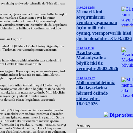
beynəlxalq səviyyədə, xüsusilə də Türk dünyası
14.04.26 12:58
31 mart kimi
istanla, Qazaxıstanla buna oxşar tədbirlər təşkil
soyqırımlarını
axın vaxtlarda Qazaxıstan qeyri-hökumət
i nəzərdə tutulur. Əminəm ki, bu əməkdaşlıq
yenidən yaşamamaq
n vətəndaş cəmiyyəti institutları ilə də keçirilməsi
üçün milli ruh
lemlərinin həllində koordinasiyalı şəkildə
oyanıq, vətənpərvərlik hissi
güclü olmalıdır - 31.03.2026
umları keçirilib.
zində AR QHT-lərə Dövlət Dəstəyi Agentliyinin
14.04.26 11:52
lə “Türkman irsi: vətəndaş cəmiyyətlərinin
Azərbaycan
Mədəniyyətinə
həlak olmuş şəhidlərimizin əziz xatirəsini 1
böyük itki üz
nra Dövlət Himni səsləndirilib.
vermişdir 29.03.2026
toru Aygün Əliyeva qonaqları salamalayaraq türk
ürkmanların ləyaqətlə öz milli kimliklərini,
larını qeyd edib.
14.04.26 05:47
Milli mentalitetimiz
əşad Fəth Allah Əl-Salihi eyni kökdən, eyni
ailə dəyərlərinə
zərbaycana olan dərin bağlılığını ifadə edərək
ştirakçılarının nəzərinə çatdırıb. Milli Məclisin
hörməti özündə
Həmzəyev çıxış edərək bundan sonra
ehtiva edir -
ərin davamlı olaraq keçirilməsi arzusunda
18.03.2026
tdiyi "Ortaq dəyərlər: tarix və mədəniyyətin
şdırmış əməkdar elm xadimi, professor Qəzənfər
Digər xəbər
nfrans iştirakçılarının nəzərinə çatdırdı. Sonra
asu Kərkükdəki türkmanlara məxsus qədim
 qəzetinin baş redaktoru, yazıçı-jurnalist, tarıxçı
Axtarış
rinin sədri Mehmet Tütünçü Türk Dünyasının
nin əbədiləşdirilməsini, abidəsinin qoyulmasını,