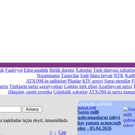
ik
Fəaliyyət
Elmi-analitik
Birlik dərgisi
Xəbərlər
Türk dünyası xəbərlər
Nizamnamə
Təsisçilər
Sədr
İdarə heyəti
NTK
Katib
ATXƏM-in tədbirləri
Planlar
KİV arxivi
Sərqi-stendlər
F
rixi
Türklərin tarixi şəxsiyyətləri
Çağdaş türk elləri
Azərbaycan tarixi
Əlaqələr, rəsmi xronika
Gündəlik xəbərlər
ATXƏM-in tarixi məqam
Gündəlik xəbərlər
14.04.26 23:09
Saxta milli
qəhrəmanların taleyi
 təşkilatlar üçün deyil, ümumilikdə
hər zaman acınacaqlı
olur - 05.04.2026
+
-
Çap