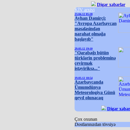
Digər xəbərlər
KİV arxivi
23.04.12 05:28
Ayhan Dəmirçi:
"Avropa Azərbaycan
məsələsindən
narahat olmağa
başlayıb"
29.03.12 19:10
"Qarabağı bütün
türklərin probleminə
çevirmək
istəyiriksə..."
19.03.12 18:54
Azərbaycanda
Ümumdünya
Meteorologiya Günü
qeyd olunacaq
Digər xəbər
Çox oxunan
Dostlarınızdan tövsiyə