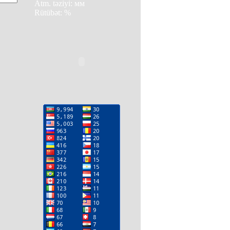
Atm. təziyi: мм
Rütübət: %