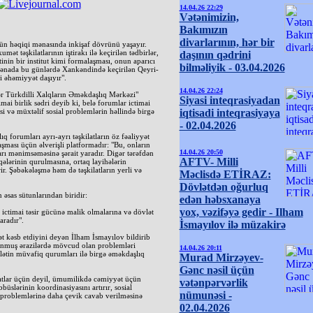
14.04.26 22:29
Vətənimizin,
Bakımızın
divarlarının, hər bir
ün həqiqi mənasında inkişaf dövrünü yaşayır.
mət təşkilatlarının iştirakı ilə keçirilən tədbirlər,
daşının qədrini
in bir institut kimi formalaşması, onun aparıcı
bilməliyik - 03.04.2026
 mənada bu günlərdə Xankəndində keçirilən Qeyri-
 əhəmiyyət daşıyır".
14.04.26 22:24
gər Türkdilli Xalqların Əməkdaşlıq Mərkəzi"
Siyasi inteqrasiyadan
imai birlik sədri deyib ki, belə forumlar ictimai
i və müxtəlif sosial problemlərin həllində birgə
iqtisadi inteqrasiyaya
- 02.04.2026
 forumları ayrı-ayrı təşkilatların öz fəaliyyət
aşması üçün əlverişli platformadır: "Bu, onların
14.04.26 20:50
rı mənimsəməsinə şərait yaradır. Digər tərəfdən
AFTV- Milli
ələrinin qurulmasına, ortaq layihələrin
r. Şəbəkələşmə həm də təşkilatların yerli və
Məclisdə ETİRAZ:
Dövlətdən oğurluq
əsas sütunlarından biridir:
edən həbsxanaya
yox, vəzifəyə gedir - Ilham
 ictimai təsir gücünə malik olmalarına və dövlət
aradır".
İsmayılov ilə müzakirə
kəsb etdiyini deyən İlham İsmayılov bildirib
unmuş ərazilərdə mövcud olan problemləri
14.04.26 20:11
ətin müvafiq qurumları ilə birgə əməkdaşlıq
Murad Mirzəyev-
Gənc nəsil üçün
latlar üçün deyil, ümumilikdə cəmiyyət üçün
vətənpərvərlik
büslərinin koordinasiyasını artırır, sosial
nümunəsi -
 problemlərinə daha çevik cavab verilməsinə
02.04.2026