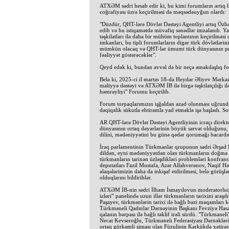
ATXƏM sədri hesab edir ki, bu kimi forumların artıq 
coğrafiyası üzrə keçirilməsi də məqsədəuyğun olardı:
"Düzdür, QHT-lərə Dövlət Dəstəyi Agentliyi artıq Özbək
edib və bu istiqamətdə müvafiq sənədlər imzalanıb. Y
təşkilatları ilə daha bir mühüm toplantının keçirilməs
imkanları, bu tipli forumlarların digər türk dövlətlərini
mümkün olacaq və QHT-lər ümumi türk dünyasının prob
fəaliyyət göstərəcəklər".
Qeyd edək ki, bundan əvvəl də bir neçə əməkdaşlıq for
Belə ki, 2025-ci il martın 18-də Heydər Əliyev Mərkə
maliyyə dəstəyi və ATXƏM İB ilə birgə təşkilatçılığı i
həmrəyliyi" Forumu keçirilib.
Forum torpaqlarımızın işğaldan azad olunması uğrunda 
dəqiqəlik sükutla ehtiramla yad etməklə işə başladı. So
AR QHT-lərə Dövlət Dəstəyi Agentliyinin icraçı direk
dünyasının ortaq dəyərlərinin böyük sərvət olduğunu, t
dilini, mədəniyyətini bu günə qədər qorumağı bacardıq
İraq parlamentinin Türkmanlar qrupunun sədri Ərşad R
dildən, eyni mədəniyyətdən olan türkmanların doğma A
türkmanların tarixən üzləşdikləri problemləri konfrans i
deputatları Fazil Mustafa, Azər Allahverənov, Naqif 
əlaqələrimizin daha da inkişaf etdirilməsi, belə görüşl
olduqlarını bildiriblər.
ATXƏM İB-nin sədri İlham İsmayılovun moderatorluq e
izləri” panelində uzun illər türkmanların tarixini ara
Paşayev, türkmənlərin tarixi ılə bağlı bəzi məqamları ko
Türkməneli Qadınlar Dərnəyinin Başkanı Fevziyə Has
qalanın bərpası ilə bağlı təklif irəli sürdü. "Türkmaneli"
Necat Kevseroğlu, Türkmənelı Federasiyası Dərnəklə
ortaq görkəmli siması olan Füzulinin Kərkükdə xatirəsi