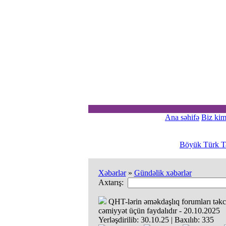
Ana səhifə
Biz kim
Böyük Türk Ta
Xəbərlər
»
Gündəlik xəbərlər
Axtarış:
QHT-lərin əməkdaşlıq forumları təkcə
cəmiyyət üçün faydalıdır - 20.10.2025
Yerləşdirilib:
30.10.25
|
Baxılıb:
335