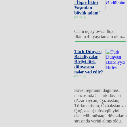
"İlqar İlkin:
Yaşından
böyük adam"
(25.05.17)
Cəmi üç ay əvvəl İlqar
İlkinin 45 yaşı tamam oldu...
Türk Dünyası
Bələdiyyələr
Birliyi türk
dünyasına
nələr vəd edir?
(26.01.17)
Sovet rejiminin dağılması
nəticəsində 5 Türk dövləti
(Azərbaycan, Qazaxstan,
Türkmənistan, Özbəkstan və
Qırğızstan) müstəqilliyini
elan edib müstəqil dövlətlərin
sırasında yerini almış oldu.