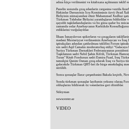
adına küçə verilməsini və kitabxana açılmasını təklif ed
Panelin sonunda çıxış edənlərin cərgəsinə vaxtilə Az
Həkimlər Dərnəyinin İcra Komitəsinin üzvü Əyad Xa
Birliyinin nümayəndəsi Əmir Məhəmməd Xudhur qatıla
Türkmən Tələbələr Birliyini yaratdıqlarını bildirdilər v
qayıdıb təşkilatlandıqlarını və bu günə qədər bu mücad
zamanda onlar Azərbaycanın Kərkükdə Konsulluğunun
etdiklərini vurğulayıblar.
İlham İsmayılovun spikerlərın və çıxışçıların təkliflə
mədəni Muxtariyyət verilməsinin Azərbaycan və İraq h
iştirakçıları adından çatdırılması təklifini Forum iştirak
nin sədri Aqil Camalın moderatorluq etdiyi “Gələcəyə b
Suriya Türkman Dərnəkləri Federasiyasının prezident
Təşkilatının sədri Nebil Şahin Kifrili, Türkman Həmrəy
Turan" Kitab Fondunun sədri Esmira Fuad, İraq Türkm
təmsilçisi Qənim Osman çıxış edərək İraq və Suriya tü
gələcəkdə Türkman QHT-ləri ilə birgə əməkdaşlıq məsələ
sürülüb.
Sonra qonaqlar İlaxır çərşənbəsini Bakıda keçirib, Novru
Sonda türkman qonaqlar layihənin yekunu olaraq For
olduqlarını bildirərək öz vətənlərinə geri dönüblər.
Süleyman
newscenter.az
VIDEO