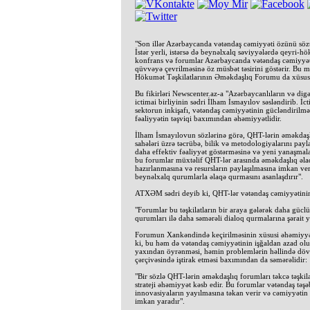
"Son illər Azərbaycanda vətəndaş cəmiyyəti özünü söz
İstər yerli, istərsə də beynəlxalq səviyyələrdə qeyri-höku
konfrans və forumlar Azərbaycanda vətəndaş cəmiyyətin
qüvvəyə çevrilməsinə öz müsbət təsirini göstərir. Bu
Hökumət Təşkilatlarının Əməkdaşlıq Forumu da xüsusi
Bu fikirləri Newscenter.az-a "Azərbaycanlıların və di
ictimai birliyinin sədri İlham İsmayılov səsləndirib. İct
sektorun inkişafı, vətəndaş cəmiyyətinin gücləndirilməs
fəaliyyətin təşviqi baxımından əhəmiyyətlidir.
İlham İsmayılovun sözlərinə görə, QHT-lərin əməkdaşlıq
sahələri üzrə təcrübə, bilik və metodologiyalarını payl
daha effektiv fəaliyyət göstərməsinə və yeni yanaşmala
bu forumlar müxtəlif QHT-lər arasında əməkdaşlıq əlaq
hazırlanmasına və resursların paylaşılmasına imkan veri
beynəlxalq qurumlarla əlaqə qurmasını asanlaşdırır".
ATXƏM sədri deyib ki, QHT-lər vətəndaş cəmiyyətinin 
"Forumlar bu təşkilatların bir araya gələrək daha güclü
qurumları ilə daha səmərəli dialoq qurmalarına şərait y
Forumun Xankəndində keçirilməsinin xüsusi əhəmiyyət 
ki, bu həm də vətəndaş cəmiyyətinin işğaldan azad ol
yaxından öyrənməsi, həmin problemlərin həllində dövl
çərçivəsində iştirak etməsi baxımından da səmərəlidir:
"Bir sözlə QHT-lərin əməkdaşlıq forumları təkcə təşki
strateji əhəmiyyət kəsb edir. Bu forumlar vətəndaş təşəb
innovasiyaların yayılmasına təkan verir və cəmiyyətin
imkan yaradır".