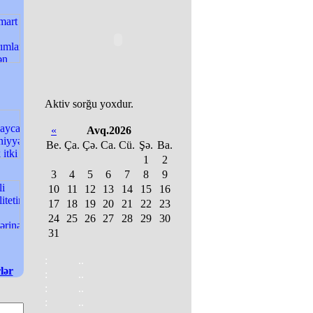
Aktiv sorğu yoxdur.
«
Avq.2026
Be.
Ça.
Çə.
Ca.
Cü.
Şə.
Ba.
1
2
3
4
5
6
7
8
9
10
11
12
13
14
15
16
17
18
19
20
21
22
23
24
25
26
27
28
29
30
31
:
..
lər
:
..
:
..
:
..