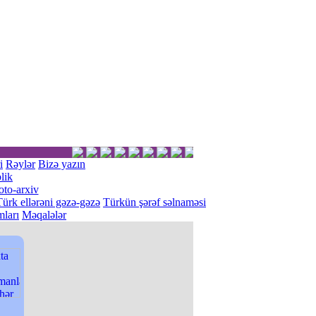
i
Rəylər
Bizə yazın
lik
oto-arxiv
Türk ellərəni gəzə-gəzə
Türkün şərəf səlnaməsi
ları
Məqalələr