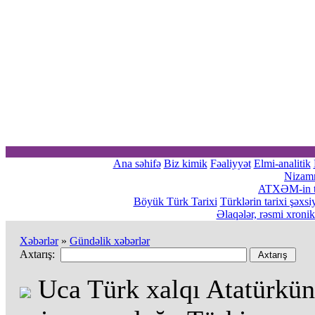
Ana səhifə
Biz kimik
Fəaliyyət
Elmi-analitik
Nizam
ATXƏM-in tə
Böyük Türk Tarixi
Türklərin tarixi şəxsi
Əlaqələr, rəsmi xroni
Xəbərlər
»
Gündəlik xəbərlər
Axtarış:
Uca Türk xalqı Atatürkün