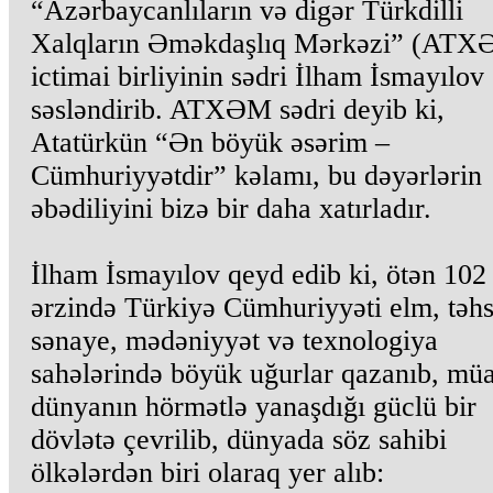
“Azərbaycanlıların və digər Türkdilli
Xalqların Əməkdaşlıq Mərkəzi” (ATX
ictimai birliyinin sədri İlham İsmayılov
səsləndirib. ATXƏM sədri deyib ki,
Atatürkün “Ən böyük əsərim –
Cümhuriyyətdir” kəlamı, bu dəyərlərin
əbədiliyini bizə bir daha xatırladır.
İlham İsmayılov qeyd edib ki, ötən 102 
ərzində Türkiyə Cümhuriyyəti elm, təhs
sənaye, mədəniyyət və texnologiya
sahələrində böyük uğurlar qazanıb, müa
dünyanın hörmətlə yanaşdığı güclü bir
dövlətə çevrilib, dünyada söz sahibi
ölkələrdən biri olaraq yer alıb: