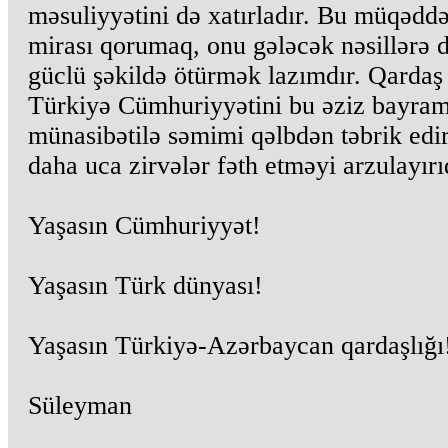
məsuliyyətini də xatırladır. Bu müqədd
mirası qorumaq, onu gələcək nəsillərə 
güclü şəkildə ötürmək lazımdır. Qardaş
Türkiyə Cümhuriyyətini bu əziz bayra
münasibətilə səmimi qəlbdən təbrik edir
daha uca zirvələr fəth etməyi arzulayırı
Yaşasın Cümhuriyyət!
Yaşasın Türk dünyası!
Yaşasın Türkiyə-Azərbaycan qardaşlığı
Süleyman