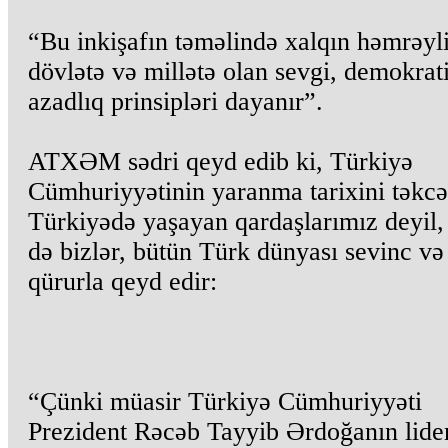
“Bu inkişafın təməlində xalqın həmrəyli
dövlətə və millətə olan sevgi, demokrat
azadlıq prinsipləri dayanır”.
ATXƏM sədri qeyd edib ki, Türkiyə
Cümhuriyyətinin yaranma tarixini təkcə
Türkiyədə yaşayan qardaşlarımız deyil,
də bizlər, bütün Türk dünyası sevinc və
qürurla qeyd edir:
“Çünki müasir Türkiyə Cümhuriyyəti
Prezident Rəcəb Tayyib Ərdoğanın lider