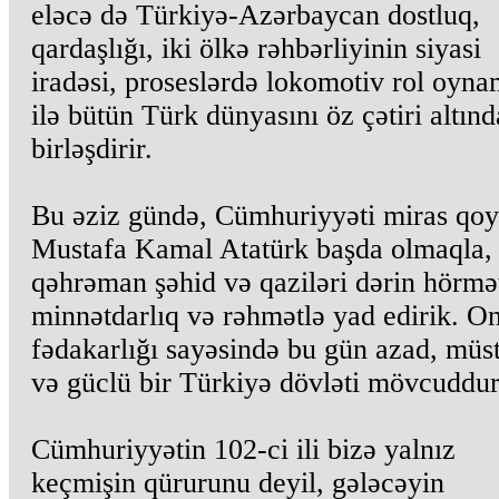
eləcə də Türkiyə-Azərbaycan dostluq,
qardaşlığı, iki ölkə rəhbərliyinin siyasi
iradəsi, proseslərdə lokomotiv rol oyna
ilə bütün Türk dünyasını öz çətiri altınd
birləşdirir.
Bu əziz gündə, Cümhuriyyəti miras qo
Mustafa Kamal Atatürk başda olmaqla,
qəhrəman şəhid və qaziləri dərin hörmə
minnətdarlıq və rəhmətlə yad edirik. On
fədakarlığı sayəsində bu gün azad, müst
və güclü bir Türkiyə dövləti mövcuddur
Cümhuriyyətin 102-ci ili bizə yalnız
keçmişin qürurunu deyil, gələcəyin