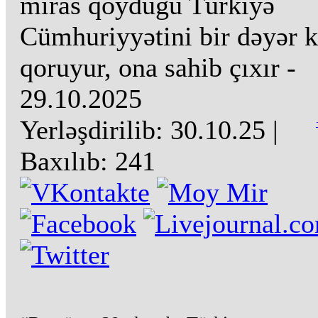
miras qoyduğu Türkiyə
Cümhuriyyətini bir dəyər 
qoruyur, ona sahib çıxır -
29.10.2025
Yerləşdirilib:
30.10.25
|
Baxılıb:
241