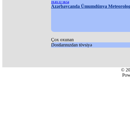
19.03.12 18:54
Azərbaycanda Ümumdünya Meteorologi
Çox oxunan
Dostlarınızdan tövsiyə
© 2
Pow