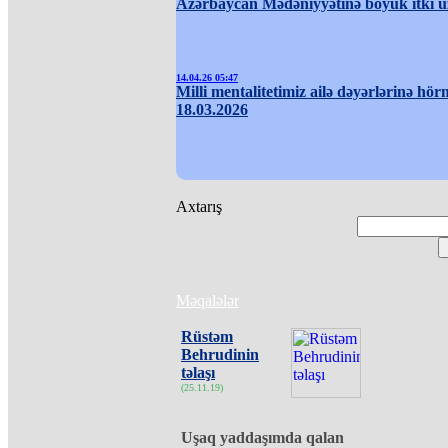
Azərbaycan Mədəniyyətinə böyük itki ü
14.04.26 05:47
Milli mentalitetimiz ailə dəyərlərinə hör
18.03.2026
Axtarış
Məqalələr
Rüstəm
Behrudinin
təlaşı
(25.11.19)
Uşaq yaddaşımda qalan