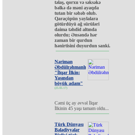
təlaş, qorxu və səksəkə
bəlkə də məni ayaqda
tutan bir səbəb olub.
Qaraçöpün yaylalara
götürdüyü ağ sürüləri
daima təhdid altında
olurdu; Ənsəndə hər
zaman bir qurdun
hənirtisini duyurdun sanki.
Nəriman
Əbdülrəhmanlı
"İlqar İlkin:
Yaşından
böyük adam"
(25.05.17)
Cəmi üç ay əvvəl İlqar
İlkinin 45 yaşı tamam oldu...
Türk Dünyası
Bələdiyyələr