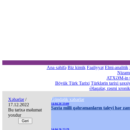
Ana səhifə
Biz kimik
Fəaliyyət
Elmi-analitik
Nizam
ATXƏM-in tə
Böyük Türk Tarixi
Türklərin tarixi şəxsi
Əlaqələr, rəsmi xroni
Xəbərlər
/
Gündəlik xəbərlər
17.12.2022
14.04.26 23:09
Saxta milli qəhrəmanların taleyi hər zam
Bu tarixə məlumat
yoxdur
14.04.26 22:29