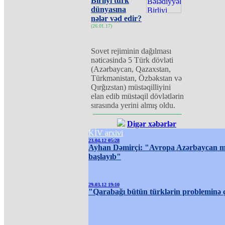
Birliyi türk
dünyasına
nələr vəd edir?
(26.01.17)
Sovet rejiminin dağılması
nəticəsində 5 Türk dövləti
(Azərbaycan, Qazaxstan,
Türkmənistan, Özbəkstan və
Qırğızstan) müstəqilliyini
elan edib müstəqil dövlətlərin
sırasında yerini almış oldu.
Digər xəbərlər
KİV arxivi
23.04.12 05:28
Ayhan Dəmirçi: "Avropa Azərbaycan mə
başlayıb"
29.03.12 19:10
"Qarabağı bütün türklərin probleminə çe