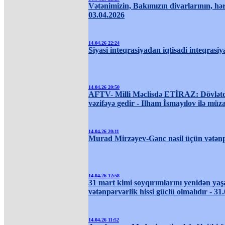
Vətənimizin, Bakımızın divarlarının, hər 
03.04.2026
14.04.26 22:24
Siyasi inteqrasiyadan iqtisadi inteqrasiy
14.04.26 20:50
AFTV- Milli Məclisdə ETİRAZ: Dövlətd
vəzifəyə gedir - Ilham İsmayılov ilə müz
14.04.26 20:11
Murad Mirzəyev-Gənc nəsil üçün vətənp
14.04.26 12:58
31 mart kimi soyqırımlarını yenidən ya
vətənpərvərlik hissi güclü olmalıdır - 31
14.04.26 11:52