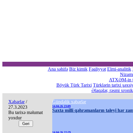
Ana səhifə
Biz kimik
Fəaliyyət
Elmi-analitik
Nizam
ATXƏM-in tə
Böyük Türk Tarixi
Türklərin tarixi şəxsi
Əlaqələr, rəsmi xroni
Xəbərlər
/
Gündəlik xəbərlər
27.3.2023
14.04.26 23:09
Saxta milli qəhrəmanların taleyi hər zam
Bu tarixə məlumat
yoxdur
14.04.26 22:29