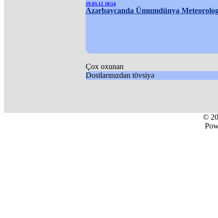
19.03.12 18:54
Azərbaycanda Ümumdünya Meteorologi
Çox oxunan
Dostlarınızdan tövsiyə
© 2
Pow