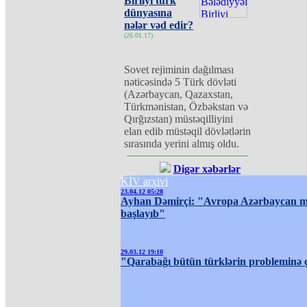
Birliyi türk
dünyasına
nələr vəd edir?
(26.01.17)
Sovet rejiminin dağılması
nəticəsində 5 Türk dövləti
(Azərbaycan, Qazaxstan,
Türkmənistan, Özbəkstan və
Qırğızstan) müstəqilliyini
elan edib müstəqil dövlətlərin
sırasında yerini almış oldu.
Digər xəbərlər
KİV arxivi
23.04.12 05:28
Ayhan Dəmirçi: "Avropa Azərbaycan mə
başlayıb"
29.03.12 19:10
"Qarabağı bütün türklərin probleminə çe