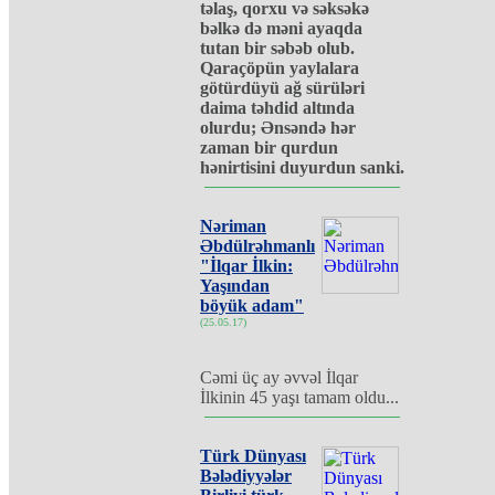
təlaş, qorxu və səksəkə
bəlkə də məni ayaqda
tutan bir səbəb olub.
Qaraçöpün yaylalara
götürdüyü ağ sürüləri
daima təhdid altında
olurdu; Ənsəndə hər
zaman bir qurdun
hənirtisini duyurdun sanki.
Nəriman
Əbdülrəhmanlı
"İlqar İlkin:
Yaşından
böyük adam"
(25.05.17)
Cəmi üç ay əvvəl İlqar
İlkinin 45 yaşı tamam oldu...
Türk Dünyası
Bələdiyyələr