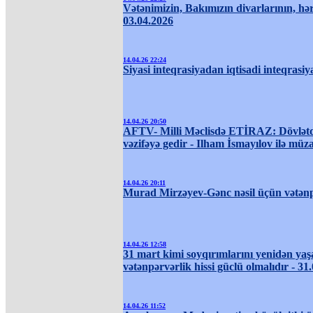
Vətənimizin, Bakımızın divarlarının, hər 
03.04.2026
14.04.26 22:24
Siyasi inteqrasiyadan iqtisadi inteqrasiy
14.04.26 20:50
AFTV- Milli Məclisdə ETİRAZ: Dövlətd
vəzifəyə gedir - Ilham İsmayılov ilə müz
14.04.26 20:11
Murad Mirzəyev-Gənc nəsil üçün vətənp
14.04.26 12:58
31 mart kimi soyqırımlarını yenidən ya
vətənpərvərlik hissi güclü olmalıdır - 31
14.04.26 11:52