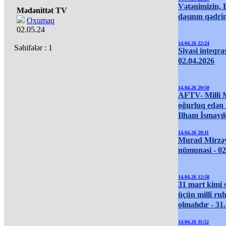
Vətənimizin, B
Mədənittət TV
daşının qədrin
Oxumaq
02.05.24
14.04.26 22:24
Səhifələr :
1
Siyasi inteqra
02.04.2026
14.04.26 20:50
AFTV- Milli 
oğurluq edən 
Ilham İsmayıl
14.04.26 20:11
Murad Mirzəy
nümunəsi - 02
14.04.26 12:58
31 mart kimi 
üçün milli ruh
olmalıdır - 31
14.04.26 11:52