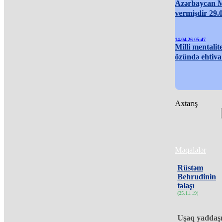
Azərbaycan M
vermişdir 29.
14.04.26 05:47
Milli mentalit
özündə ehtiva 
Axtarış
Məqalələr
Rüstəm
Behrudinin
təlaşı
(25.11.19)
Uşaq yaddaş