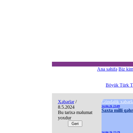
Ana səhifə
Biz kim
Böyük Türk Ta
Xəbərlər
/
Gündəlik xəbərl
8.5.2024
14.04.26 23:09
Saxta milli qəh
Bu tarixə məlumat
yoxdur
14.04.26 22:29