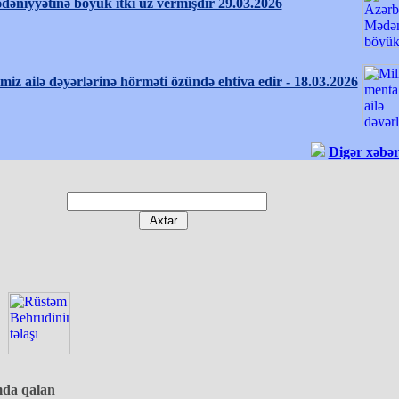
əniyyətinə böyük itki üz vermişdir 29.03.2026
imiz ailə dəyərlərinə hörməti özündə ehtiva edir - 18.03.2026
Digər xəbər
da qalan