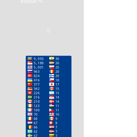
Rütübət: %