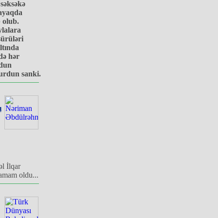
 səksəkə
 ayaqda
 olub.
lalara
ürüləri
ltında
də hər
rdun
yurdun sanki.
ı
l İlqar
tamam oldu...