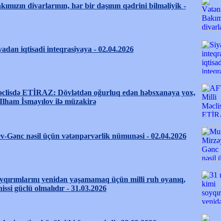
ımızın divarlarının, hər bir daşının qədrini bilməliyik -
yadan iqtisadi inteqrasiyaya - 02.04.2026
clisdə ETİRAZ: Dövlətdən oğurluq edən həbsxanaya yox,
- Ilham İsmayılov ilə müzakirə
-Gənc nəsil üçün vətənpərvərlik nümunəsi - 02.04.2026
yqırımlarını yenidən yaşamamaq üçün milli ruh oyanıq,
issi güclü olmalıdır - 31.03.2026