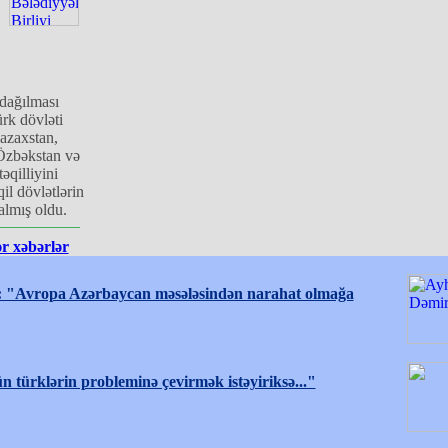
 dağılması
rk dövləti
azaxstan,
Özbəkstan və
əqilliyini
il dövlətlərin
 almış oldu.
r xəbərlər
 "Avropa Azərbaycan məsələsindən narahat olmağa
 türklərin probleminə çevirmək istəyiriksə..."