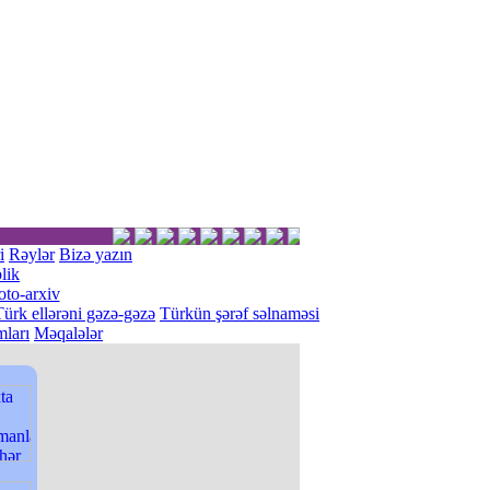
i
Rəylər
Bizə yazın
lik
oto-arxiv
Türk ellərəni gəzə-gəzə
Türkün şərəf səlnaməsi
ları
Məqalələr