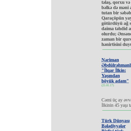
təlaş, qorxu və
bəlkə də məni
tutan bir səbəb
Qaraçöpün yay
götürdüyü ağ s
daima təhdid a
olurdu; Ənsən
zaman bir qu
hənirtisini du
Nəriman
Əbdülrəhmanl
"İlqar İlkin:
Yaşından
böyük adam"
(25.05.17)
Cəmi üç ay əvvə
İlkinin 45 yaşı 
Türk Dünyası
Bələdiyyələr