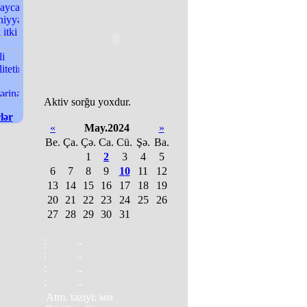
Aktiv sorğu yoxdur.
lər
«
May.2024
»
Be.
Ça.
Çə.
Ca.
Cü.
Şə.
Ba.
1
2
3
4
5
6
7
8
9
10
11
12
13
14
15
16
17
18
19
20
21
22
23
24
25
26
27
28
29
30
31
:
..
:
..
:
..
:
..
Atm. təziyi: мм