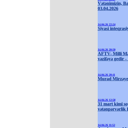
Vətənimizin, Bak
03.04.2026
14.04.26 22:24
Siyasi inteqrasi
14.04.26 20:50
AFTV- Milli Mə
vəzifəyə gedir 
14.04.26 20:11
Murad Mirzəyev
14.04.26 12:58
31 mart kimi so
vətənpərvərlik h
14.04.26 11:52