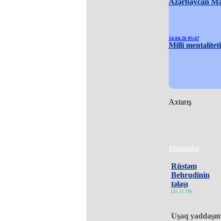
Azərbaycan Məd
14.04.26 05:47
Milli mentalitet
Axtarış
Məqalələr
Rüstəm
Behrudinin
təlaşı
(25.11.19)
Uşaq yaddaşım