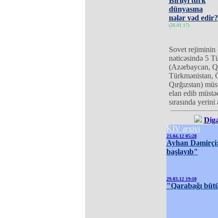
Birliyi türk
dünyasına
nələr vəd edir?
(26.01.17)
Sovet rejiminin
nəticəsində 5 Tü
(Azərbaycan, Q
Türkmənistan, 
Qırğızstan) müst
elan edib müstəq
sırasında yerini
Digə
KİV arxivi
23.04.12 05:28
Ayhan Dəmirçi:
başlayıb"
29.03.12 19:10
"Qarabağı bütün