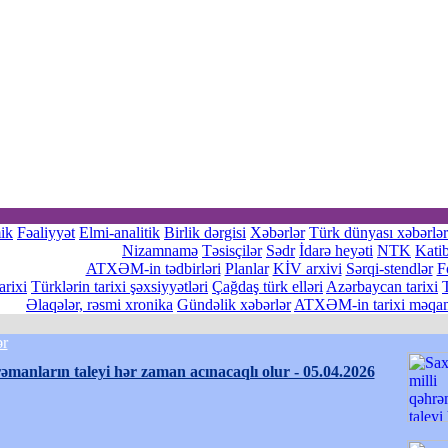
ik
Fəaliyyət
Elmi-analitik
Birlik dərgisi
Xəbərlər
Türk dünyası xəbərlər
Nizamnamə
Təsisçilər
Sədr
İdarə heyəti
NTK
Katib
ATXƏM-in tədbirləri
Planlar
KİV arxivi
Sərqi-stendlər
F
rixi
Türklərin tarixi şəxsiyyətləri
Çağdaş türk elləri
Azərbaycan tarixi
Əlaqələr, rəsmi xronika
Gündəlik xəbərlər
ATXƏM-in tarixi məqam
ər
rəmanların taleyi hər zaman acınacaqlı olur - 05.04.2026