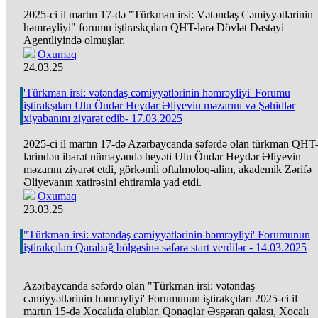
2025-ci il martın 17-də "Türkman irsi: Vətəndaş Cəmiyyətlərinin
həmrəyliyi" forumu iştiraskçıları QHT-lərə Dövlət Dəstəyi
Agentliyində olmuşlar.
Oxumaq
24.03.25
'Türkman irsi: vətəndaş cəmiyyətlərinin həmrəyliyi' Forumu
iştirakşıları Ulu Öndər Heydər Əliyevin məzarını və Şəhidlər
xiyabanını ziyarət edib- 17.03.2025
2025-ci il martın 17-də Azərbaycanda səfərdə olan türkman QHT
lərindən ibarət nümayəndə heyəti Ulu Öndər Heydər Əliyevin
məzarını ziyarət etdi, görkəmli oftalmoloq-alim, akademik Zərifə
Əliyevanın xatirəsini ehtiramla yad etdi.
Oxumaq
23.03.25
"Türkman irsi: vətəndaş cəmiyyətlərinin həmrəyliyi' Forumunun
iştirakçıları Qarabağ bölgəsinə səfərə start verdilər - 14.03.2025
Azərbaycanda səfərdə olan "Türkman irsi: vətəndaş
cəmiyyətlərinin həmrəyliyi' Forumunun iştirakçıları 2025-ci il
martın 15-də Xocalıda olublar. Qonaqlar Əsgəran qalası, Xocalı