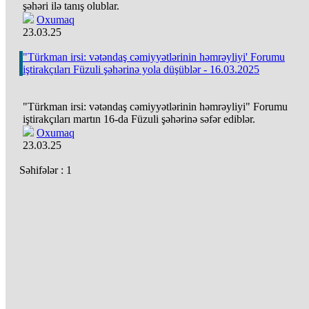
şəhəri ilə tanış olublar.
Oxumaq
23.03.25
"Türkman irsi: vətəndaş cəmiyyətlərinin həmrəyliyi' Forumu
iştirakçıları Füzuli şəhərinə yola düşüblər - 16.03.2025
"Türkman irsi: vətəndaş cəmiyyətlərinin həmrəyliyi" Forumu
iştirakçıları martın 16-da Füzuli şəhərinə səfər ediblər.
Oxumaq
23.03.25
Səhifələr :
1