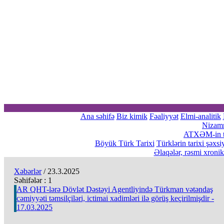
Ana səhifə
Biz kimik
Fəaliyyət
Elmi-analitik
Nizam
ATXƏM-in tə
Böyük Türk Tarixi
Türklərin tarixi şəxsi
Əlaqələr, rəsmi xroni
Xəbərlər
/ 23.3.2025
Səhifələr :
1
AR QHT-lərə Dövlət Dəstəyi Agentliyində Türkman vətəndaş
cəmiyyəti təmsilçiləri, ictimai xadimləri ilə görüş keçirilmişdir -
17.03.2025